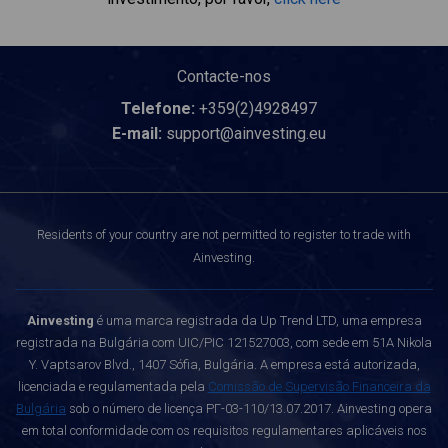
Contacte-nos
Telefone:
+359(2)4928497
E-mail:
support@ainvesting.eu
Residents of your country are not permitted to register to trade with
Ainvesting.
Ainvesting
é uma marca registrada da Up Trend LTD, uma empresa
registrada na Bulgária com UIC/PIC 121527003, com sede em 51A Nikola
Y. Vaptsarov Blvd., 1407 Sófia, Bulgária. A empresa está autorizada,
licenciada e regulamentada pela
Comissão de Supervisão Financeira da
Bulgária
sob o número de licença РГ-03-110/13.07.2017. Ainvesting opera
em total conformidade com os requisitos regulamentares aplicáveis nos