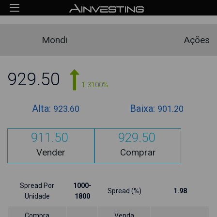
Mondi
Ações
929.50
1.3100%
Alta:
Baixa:
923.60
901.20
911.50
929.50
Vender
Comprar
Spread Por
1000-
Spread (%)
1.98
Unidade
1800
Compra
Venda