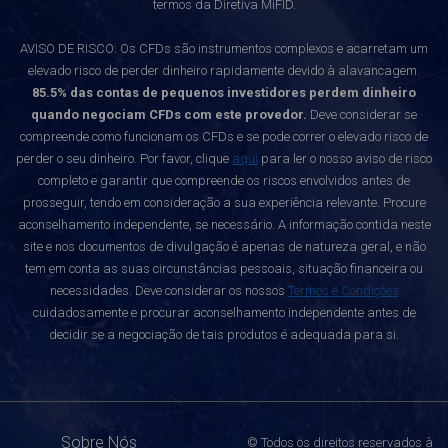
termos da Diretiva MiFID.
AVISO DE RISCO: Os CFDs são instrumentos complexos e acarretam um
elevado risco de perder dinheiro rapidamente devido à alavancagem.
85.5% das contas de pequenos investidores perdem dinheiro
quando negociam CFDs com este provedor.
Deve considerar se
compreende como funcionam os CFDs e se pode correr o elevado risco de
perder o seu dinheiro. Por favor, clique
aqui
para ler o nosso aviso de risco
completo e garantir que compreende os riscos envolvidos antes de
prosseguir, tendo em consideração a sua experiência relevante. Procure
aconselhamento independente, se necessário. A informação contida neste
site e nos documentos de divulgação é apenas de natureza geral, e não
tem em conta as suas circunstâncias pessoais, situação financeira ou
necessidades. Deve considerar os nossos
Termos e Condições
cuidadosamente e procurar aconselhamento independente antes de
decidir se a negociação de tais produtos é adequada para si.
Sobre Nós
© Todos os direitos reservados à