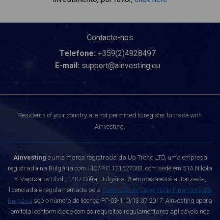
Contacte-nos
Telefone:
+359(2)4928497
E-mail:
support@ainvesting.eu
Residents of your country are not permitted to register to trade with
Ainvesting.
Ainvesting
é uma marca registrada da Up Trend LTD, uma empresa
registrada na Bulgária com UIC/PIC 121527003, com sede em 51A Nikola
Y. Vaptsarov Blvd., 1407 Sófia, Bulgária. A empresa está autorizada,
licenciada e regulamentada pela
Comissão de Supervisão Financeira da
Bulgária
sob o número de licença РГ-03-110/13.07.2017. Ainvesting opera
em total conformidade com os requisitos regulamentares aplicáveis nos