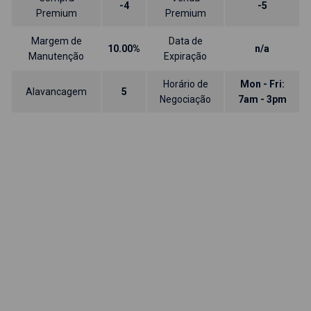
-4
-5
Premium
Premium
Margem de
Data de
10.00%
n/a
Manutenção
Expiração
Horário de
Mon - Fri:
Alavancagem
5
Negociação
7am - 3pm