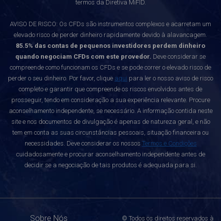
termos da Diretiva MiFID.
AVISO DE RISCO: Os CFDs são instrumentos complexos e acarretam um
elevado risco de perder dinheiro rapidamente devido à alavancagem.
85.5% das contas de pequenos investidores perdem dinheiro
quando negociam CFDs com este provedor.
Deve considerar se
compreende como funcionam os CFDs e se pode correr o elevado risco de
perder o seu dinheiro. Por favor, clique
aqui
para ler o nosso aviso de risco
completo e garantir que compreende os riscos envolvidos antes de
prosseguir, tendo em consideração a sua experiência relevante. Procure
aconselhamento independente, se necessário. A informação contida neste
site e nos documentos de divulgação é apenas de natureza geral, e não
tem em conta as suas circunstâncias pessoais, situação financeira ou
necessidades. Deve considerar os nossos
Termos e Condições
cuidadosamente e procurar aconselhamento independente antes de
decidir se a negociação de tais produtos é adequada para si.
Sobre Nós
© Todos os direitos reservados à