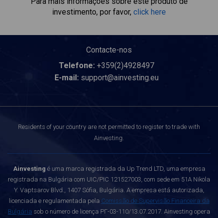
Para mais informações sobre este produto de
investimento, por favor,
click here
Contacte-nos
Telefone:
+359(2)4928497
E-mail:
support@ainvesting.eu
Residents of your country are not permitted to register to trade with
Ainvesting.
Ainvesting
é uma marca registrada da Up Trend LTD, uma empresa
registrada na Bulgária com UIC/PIC 121527003, com sede em 51A Nikola
Y. Vaptsarov Blvd., 1407 Sófia, Bulgária. A empresa está autorizada,
licenciada e regulamentada pela
Comissão de Supervisão Financeira da
Bulgária
sob o número de licença РГ-03-110/13.07.2017. Ainvesting opera