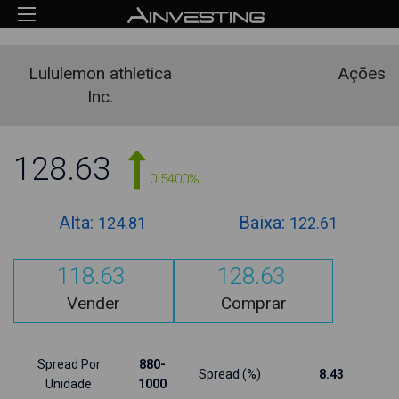
Lululemon athletica
Ações
Inc.
128.63
0.5400%
Alta:
Baixa:
124.81
122.61
118.63
128.63
Vender
Comprar
Spread Por
880-
Spread (%)
8.43
Unidade
1000