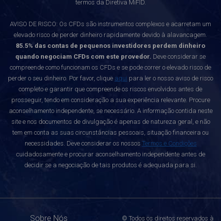
termos da Diretiva MiFID.
AVISO DE RISCO: Os CFDs são instrumentos complexos e acarretam um
elevado risco de perder dinheiro rapidamente devido à alavancagem.
85.5% das contas de pequenos investidores perdem dinheiro
quando negociam CFDs com este provedor.
Deve considerar se
compreende como funcionam os CFDs e se pode correr o elevado risco de
perder o seu dinheiro. Por favor, clique
aqui
para ler o nosso aviso de risco
completo e garantir que compreende os riscos envolvidos antes de
prosseguir, tendo em consideração a sua experiência relevante. Procure
aconselhamento independente, se necessário. A informação contida neste
site e nos documentos de divulgação é apenas de natureza geral, e não
tem em conta as suas circunstâncias pessoais, situação financeira ou
necessidades. Deve considerar os nossos
Termos e Condições
cuidadosamente e procurar aconselhamento independente antes de
decidir se a negociação de tais produtos é adequada para si.
Sobre Nós
© Todos os direitos reservados à