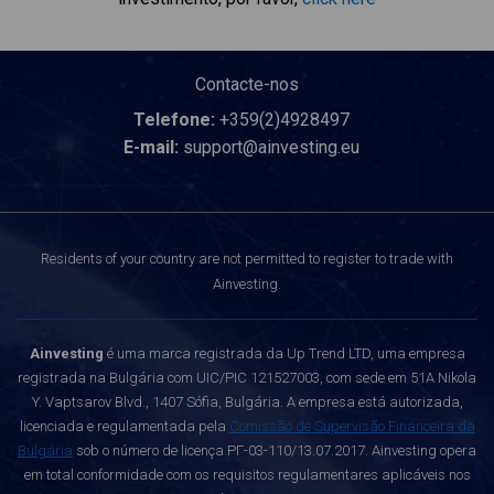
Contacte-nos
Telefone:
+359(2)4928497
E-mail:
support@ainvesting.eu
Residents of your country are not permitted to register to trade with
Ainvesting.
Ainvesting
é uma marca registrada da Up Trend LTD, uma empresa
registrada na Bulgária com UIC/PIC 121527003, com sede em 51A Nikola
Y. Vaptsarov Blvd., 1407 Sófia, Bulgária. A empresa está autorizada,
licenciada e regulamentada pela
Comissão de Supervisão Financeira da
Bulgária
sob o número de licença РГ-03-110/13.07.2017. Ainvesting opera
em total conformidade com os requisitos regulamentares aplicáveis nos