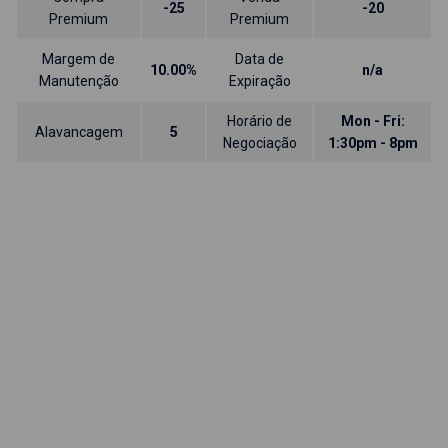
-25
-20
Premium
Premium
Margem de
Data de
10.00%
n/a
Manutenção
Expiração
Horário de
Mon - Fri:
Alavancagem
5
Negociação
1:30pm - 8pm