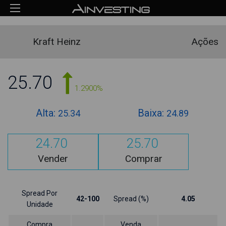
Kraft Heinz
Ações
25.70
1.2900%
Alta:
Baixa:
25.34
24.89
24.70
25.70
Vender
Comprar
Spread Por
42-100
Spread (%)
4.05
Unidade
Compra
Venda