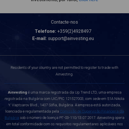
Contacte-nos
Telefone:
+359(2)4928497
E-mail:
support@ainvesting.eu
Residents of your country are not permitted to register to trade with
Ainvesting.
Ainvesting
é uma marca registrada da Up Trend LTD, uma empresa
registrada na Bulgária com UIC/PIC 121527003, com sede em 51A Nikola
Y. Vaptsarov Blvd., 1407 Sófia, Bulgária. A empresa está autorizada,
licenciada e regulamentada pela
Comissão de Supervisão Financeira da
Bulgária
sob o número de licença РГ-03-110/13.07.2017. Ainvesting opera
em total conformidade com os requisitos regulamentares aplicáveis nos