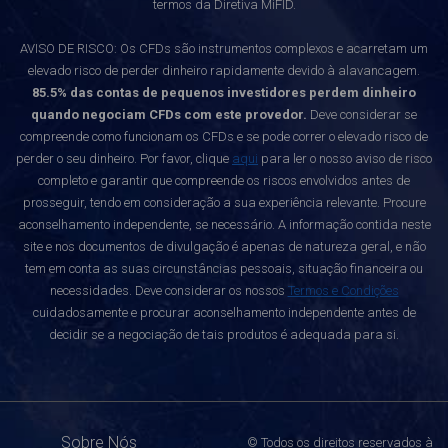
termos da Diretiva MiFID.
AVISO DE RISCO: Os CFDs são instrumentos complexos e acarretam um
elevado risco de perder dinheiro rapidamente devido à alavancagem.
85.5% das contas de pequenos investidores perdem dinheiro
quando negociam CFDs com este provedor.
Deve considerar se
compreende como funcionam os CFDs e se pode correr o elevado risco de
perder o seu dinheiro. Por favor, clique
aqui
para ler o nosso aviso de risco
completo e garantir que compreende os riscos envolvidos antes de
prosseguir, tendo em consideração a sua experiência relevante. Procure
aconselhamento independente, se necessário. A informação contida neste
site e nos documentos de divulgação é apenas de natureza geral, e não
tem em conta as suas circunstâncias pessoais, situação financeira ou
necessidades. Deve considerar os nossos
Termos e Condições
cuidadosamente e procurar aconselhamento independente antes de
decidir se a negociação de tais produtos é adequada para si.
Sobre Nós
© Todos os direitos reservados à