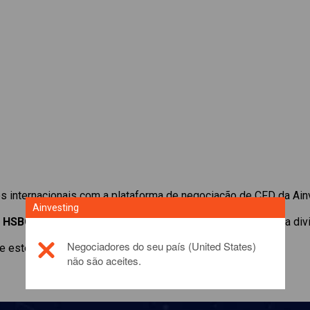
 internacionais com a plataforma de negociação de CFD da Ain
Ainvesting
e
HSBC Holdings
. Obtenha cotações em tempo real e receba di
Negociadores do seu país (United States)
 este produto de investimento, por favor,
click here
não são aceites.