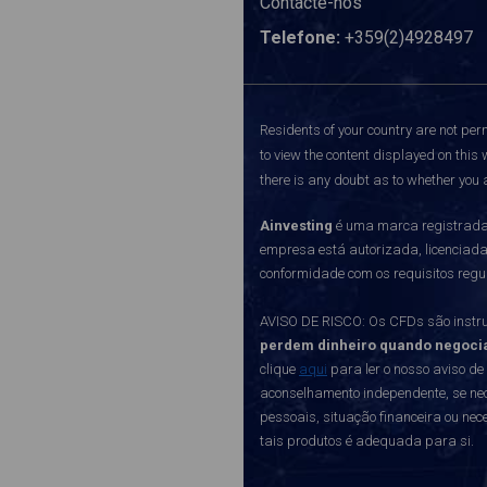
Contacte-nos
Telefone:
+359(2)4928497
Residents of your country are not perm
to view the content displayed on this 
there is any doubt as to whether you a
Ainvesting
é uma marca registrada 
empresa está autorizada, licenciad
conformidade com os requisitos regu
AVISO DE RISCO: Os CFDs são instru
perdem dinheiro quando negoci
clique
aqui
para ler o nosso aviso de
aconselhamento independente, se nec
pessoais, situação financeira ou ne
tais produtos é adequada para si.