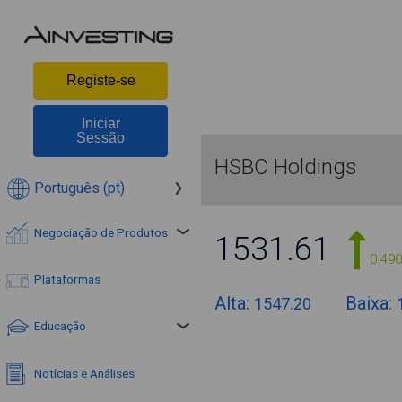
Registe-se
Iniciar
Sessão
HSBC Holdings
Português (pt)
Negociação de Produtos
1531.61
0.49
Plataformas
Alta:
Baixa:
1547.20
Educação
Notícias e Análises