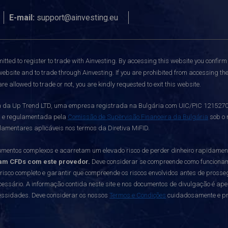
E-mail:
support@ainvesting.eu
itted to register to trade with Ainvesting.
By accessing this website you confirm 
website and to trade through Ainvesting. If you are prohibited from accessing the 
re allowed to trade or not, you are kindly requested to exit this website.
da Up Trend LTD, uma empresa registrada na Bulgária com UIC/PIC 121527003,
a e regulamentada pela
Comissão de Supervisão Financeira da Bulgária
sob o 
lamentares aplicáveis nos termos da Diretiva MiFID.
mentos complexos e acarretam um elevado risco de perder dinheiro rapidame
am CFDs com este provedor.
Deve considerar se compreende como funcionam os
 risco completo e garantir que compreende os riscos envolvidos antes de prosseg
essário. A informação contida neste site e nos documentos de divulgação é ap
cessidades. Deve considerar os nossos
Termos e Condições
cuidadosamente e pro