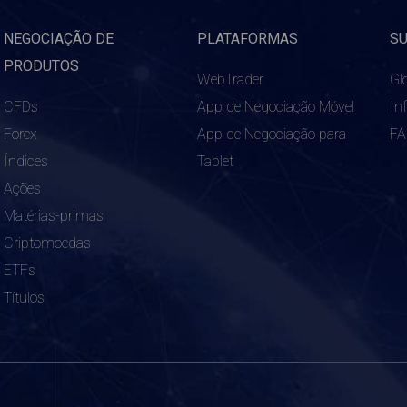
NEGOCIAÇÃO DE
PLATAFORMAS
S
PRODUTOS
WebTrader
Gl
CFDs
App de Negociação Móvel
In
Forex
App de Negociação para
F
Índices
Tablet
Ações
Matérias-primas
Criptomoedas
ETFs
Títulos