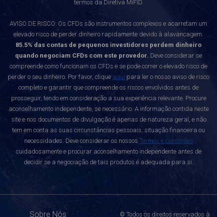
termos da Diretiva MiFID.
AVISO DE RISCO: Os CFDs são instrumentos complexos e acarretam um
elevado risco de perder dinheiro rapidamente devido à alavancagem.
85.5% das contas de pequenos investidores perdem dinheiro
quando negociam CFDs com este provedor.
Deve considerar se
compreende como funcionam os CFDs e se pode correr o elevado risco de
perder o seu dinheiro. Por favor, clique
aqui
para ler o nosso aviso de risco
completo e garantir que compreende os riscos envolvidos antes de
prosseguir, tendo em consideração a sua experiência relevante. Procure
aconselhamento independente, se necessário. A informação contida neste
site e nos documentos de divulgação é apenas de natureza geral, e não
tem em conta as suas circunstâncias pessoais, situação financeira ou
necessidades. Deve considerar os nossos
Termos e Condições
cuidadosamente e procurar aconselhamento independente antes de
decidir se a negociação de tais produtos é adequada para si.
Sobre Nós
© Todos os direitos reservados à