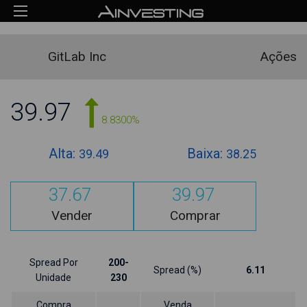
GitLab Inc
Ações
39.97
8.8300%
Alta:
Baixa:
39.49
38.25
37.67
39.97
Vender
Comprar
Spread Por
200-
Spread (%)
6.11
Unidade
230
Compra
Venda