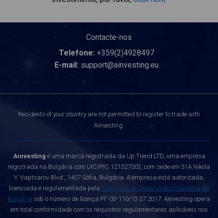
Contacte-nos
Telefone:
+359(2)4928497
E-mail:
support@ainvesting.eu
Residents of your country are not permitted to register to trade with
Ainvesting.
Ainvesting
é uma marca registrada da Up Trend LTD, uma empresa
registrada na Bulgária com UIC/PIC 121527003, com sede em 51A Nikola
Y. Vaptsarov Blvd., 1407 Sófia, Bulgária. A empresa está autorizada,
licenciada e regulamentada pela
Comissão de Supervisão Financeira da
Bulgária
sob o número de licença РГ-03-110/13.07.2017. Ainvesting opera
em total conformidade com os requisitos regulamentares aplicáveis nos