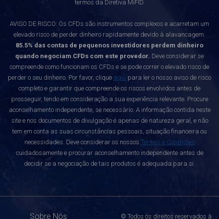
termos da Diretiva MiFID.
AVISO DE RISCO: Os CFDs são instrumentos complexos e acarretam um
elevado risco de perder dinheiro rapidamente devido à alavancagem.
85.5% das contas de pequenos investidores perdem dinheiro
quando negociam CFDs com este provedor.
Deve considerar se
compreende como funcionam os CFDs e se pode correr o elevado risco de
perder o seu dinheiro. Por favor, clique
aqui
para ler o nosso aviso de risco
completo e garantir que compreende os riscos envolvidos antes de
prosseguir, tendo em consideração a sua experiência relevante. Procure
aconselhamento independente, se necessário. A informação contida neste
site e nos documentos de divulgação é apenas de natureza geral, e não
tem em conta as suas circunstâncias pessoais, situação financeira ou
necessidades. Deve considerar os nossos
Termos e Condições
cuidadosamente e procurar aconselhamento independente antes de
decidir se a negociação de tais produtos é adequada para si.
Sobre Nós
© Todos os direitos reservados à