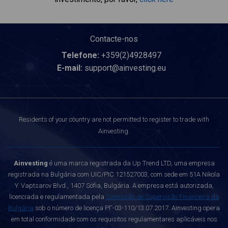
Contacte-nos
Telefone:
+359(2)4928497
E-mail:
support@ainvesting.eu
Residents of your country are not permitted to register to trade with
Ainvesting.
Ainvesting
é uma marca registrada da Up Trend LTD, uma empresa
registrada na Bulgária com UIC/PIC 121527003, com sede em 51A Nikola
Y. Vaptsarov Blvd., 1407 Sófia, Bulgária. A empresa está autorizada,
licenciada e regulamentada pela
Comissão de Supervisão Financeira da
Bulgária
sob o número de licença РГ-03-110/13.07.2017. Ainvesting opera
em total conformidade com os requisitos regulamentares aplicáveis nos