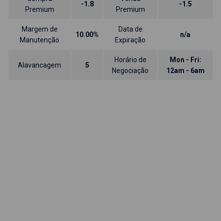
-1.8
-1.5
Premium
Premium
Margem de
Data de
10.00%
n/a
Manutenção
Expiração
Horário de
Mon - Fri:
Alavancagem
5
Negociação
12am - 6am