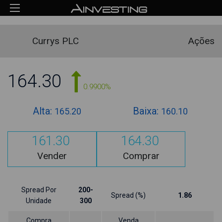
Currys PLC
Ações
164.30
0.9900%
Alta:
Baixa:
165.20
160.10
161.30
164.30
Vender
Comprar
Spread Por
200-
Spread (%)
1.86
Unidade
300
Compra
Venda