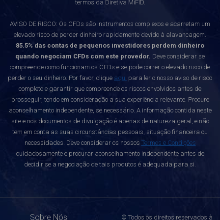
termos da Diretiva MiFID.
AVISO DE RISCO: Os CFDs são instrumentos complexos e acarretam um
elevado risco de perder dinheiro rapidamente devido à alavancagem.
85.5% das contas de pequenos investidores perdem dinheiro
quando negociam CFDs com este provedor.
Deve considerar se
compreende como funcionam os CFDs e se pode correr o elevado risco de
perder o seu dinheiro. Por favor, clique
aqui
para ler o nosso aviso de risco
completo e garantir que compreende os riscos envolvidos antes de
prosseguir, tendo em consideração a sua experiência relevante. Procure
aconselhamento independente, se necessário. A informação contida neste
site e nos documentos de divulgação é apenas de natureza geral, e não
tem em conta as suas circunstâncias pessoais, situação financeira ou
necessidades. Deve considerar os nossos
Termos e Condições
cuidadosamente e procurar aconselhamento independente antes de
decidir se a negociação de tais produtos é adequada para si.
Sobre Nós
© Todos os direitos reservados à