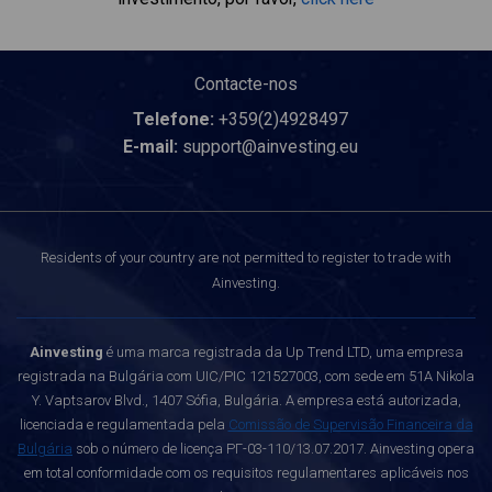
Contacte-nos
Telefone:
+359(2)4928497
E-mail:
support@ainvesting.eu
Residents of your country are not permitted to register to trade with
Ainvesting.
Ainvesting
é uma marca registrada da Up Trend LTD, uma empresa
registrada na Bulgária com UIC/PIC 121527003, com sede em 51A Nikola
Y. Vaptsarov Blvd., 1407 Sófia, Bulgária. A empresa está autorizada,
licenciada e regulamentada pela
Comissão de Supervisão Financeira da
Bulgária
sob o número de licença РГ-03-110/13.07.2017. Ainvesting opera
em total conformidade com os requisitos regulamentares aplicáveis nos