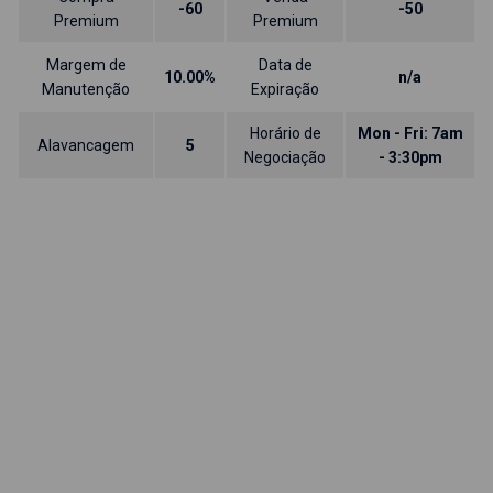
-60
-50
Premium
Premium
Margem de
Data de
10.00%
n/a
Manutenção
Expiração
Horário de
Mon - Fri: 7am
Alavancagem
5
Negociação
- 3:30pm