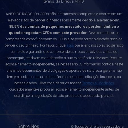
termos da Diretiva MiFID.
AVISO DE RISCO: Os CFDs são instrumentos complexos e acarretam um
elevado risco de perder dinheiro rapidamente devido à alavancagem.
85.5% das contas de pequenos investidores perdem dinheiro
quando negociam CFDs com este provedor.
Deve considerar se
compreende como funcionam os CFDs e se pode correr o elevado risco de
perder o seu dinheiro. Por favor, clique
aqui
para ler o nosso aviso de risco
completo e garantir que compreende os riscos envolvidos antes de
prosseguir, tendo em consideração a sua experiência relevante. Procure
aconselhamento independente, se necessário. A informação contida neste
site e nos documentos de divulgação é apenas de natureza geral, e não
tem em conta as suas circunstâncias pessoais, situação financeira ou
necessidades. Deve considerar os nossos
Termos e Condições
cuidadosamente e procurar aconselhamento independente antes de
decidir se a negociação de tais produtos é adequada para si.
Sobre Nós
© Todos os direitos reservados à