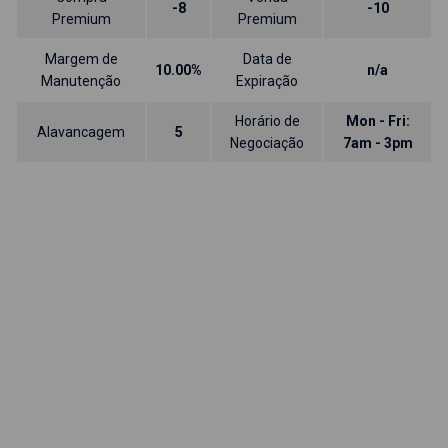
-8
-10
Premium
Premium
Margem de
Data de
10.00%
n/a
Manutenção
Expiração
Horário de
Mon - Fri:
Alavancagem
5
Negociação
7am - 3pm