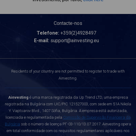
Contacte-nos
Telefone:
+359(2)4928497
E-mail:
support@ainvesting.eu
Residents of your country are not permitted to register to trade with
Ainvesting.
Ainvesting
é uma marca registrada da Up Trend LTD, uma empresa
registrada na Bulgária com UIC/PIC 121527003, com sede em 51A Nikola
Y. Vaptsarov Blvd., 1407 Sófia, Bulgária. A empresa está autorizada,
licenciada e regulamentada pela
Comissão de Supervisão Financeira da
Bulgária
sob o número de licença РГ-03-110/13.07.2017. Ainvesting opera
em total conformidade com os requisitos regulamentares aplicáveis nos