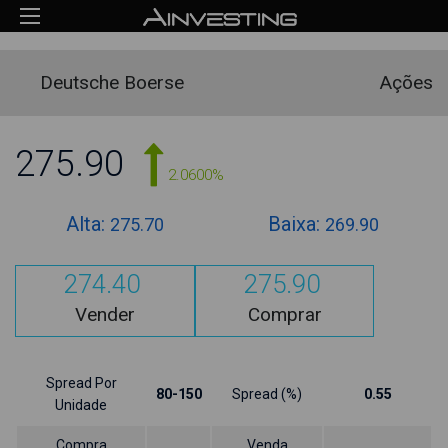
Deutsche Boerse
Ações
275.90
2.0600%
Alta:
Baixa:
275.70
269.90
274.40
275.90
Vender
Comprar
Spread Por
80-150
Spread (%)
0.55
Unidade
Compra
Venda