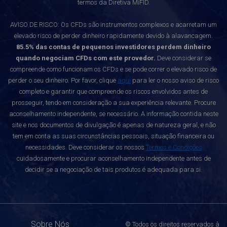
termos da Diretiva MiFID.
AVISO DE RISCO: Os CFDs são instrumentos complexos e acarretam um
elevado risco de perder dinheiro rapidamente devido à alavancagem.
85.5% das contas de pequenos investidores perdem dinheiro
quando negociam CFDs com este provedor.
Deve considerar se
compreende como funcionam os CFDs e se pode correr o elevado risco de
perder o seu dinheiro. Por favor, clique
aqui
para ler o nosso aviso de risco
completo e garantir que compreende os riscos envolvidos antes de
prosseguir, tendo em consideração a sua experiência relevante. Procure
aconselhamento independente, se necessário. A informação contida neste
site e nos documentos de divulgação é apenas de natureza geral, e não
tem em conta as suas circunstâncias pessoais, situação financeira ou
necessidades. Deve considerar os nossos
Termos e Condições
cuidadosamente e procurar aconselhamento independente antes de
decidir se a negociação de tais produtos é adequada para si.
Sobre Nós
© Todos os direitos reservados à