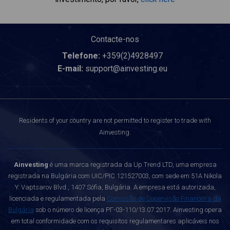
Contacte-nos
Telefone:
+359(2)4928497
E-mail:
support@ainvesting.eu
Residents of your country are not permitted to register to trade with
Ainvesting.
Ainvesting
é uma marca registrada da Up Trend LTD, uma empresa
registrada na Bulgária com UIC/PIC 121527003, com sede em 51A Nikola
Y. Vaptsarov Blvd., 1407 Sófia, Bulgária. A empresa está autorizada,
licenciada e regulamentada pela
Comissão de Supervisão Financeira da
Bulgária
sob o número de licença РГ-03-110/13.07.2017. Ainvesting opera
em total conformidade com os requisitos regulamentares aplicáveis nos