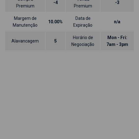
-4
-3
Premium
Premium
Margem de
Data de
10.00%
n/a
Manutenção
Expiração
Horário de
Mon - Fri:
Alavancagem
5
Negociação
7am - 3pm