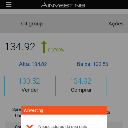
Citigroup
Ações
134.92
0.3700%
Alta:
Baixa:
134.82
132.56
133.52
134.92
Vender
Comprar
Spread Por
Ainvesting
70-140
Spread (%)
1.05
Unidade
Negociadores do seu país
Compra
Venda