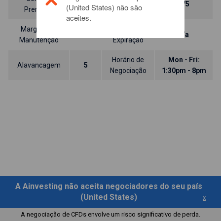
-80
-75
(United States) não são
Premium
Premium
aceites.
Margem de
Data de
10.00%
n/a
Manutenção
Expiração
Horário de
Mon - Fri:
Alavancagem
5
Negociação
1:30pm - 8pm
A Ainvesting não aceita negociadores do seu país
(United States)
x
A negociação de CFDs envolve um risco significativo de perda.