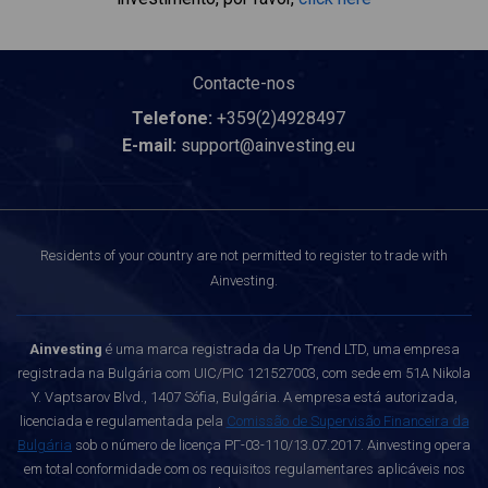
Contacte-nos
Telefone:
+359(2)4928497
E-mail:
support@ainvesting.eu
Residents of your country are not permitted to register to trade with
Ainvesting.
Ainvesting
é uma marca registrada da Up Trend LTD, uma empresa
registrada na Bulgária com UIC/PIC 121527003, com sede em 51A Nikola
Y. Vaptsarov Blvd., 1407 Sófia, Bulgária. A empresa está autorizada,
licenciada e regulamentada pela
Comissão de Supervisão Financeira da
Bulgária
sob o número de licença РГ-03-110/13.07.2017. Ainvesting opera
em total conformidade com os requisitos regulamentares aplicáveis nos