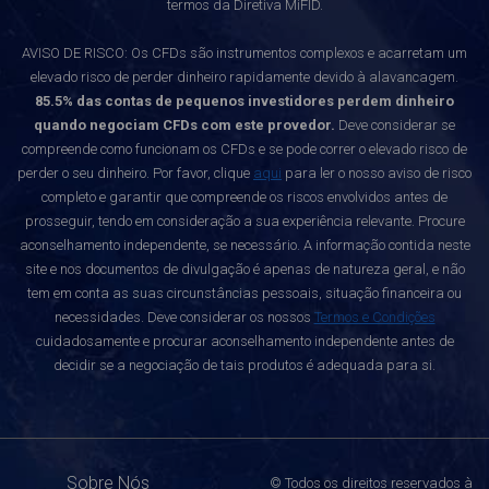
termos da Diretiva MiFID.
AVISO DE RISCO: Os CFDs são instrumentos complexos e acarretam um
elevado risco de perder dinheiro rapidamente devido à alavancagem.
85.5% das contas de pequenos investidores perdem dinheiro
quando negociam CFDs com este provedor.
Deve considerar se
compreende como funcionam os CFDs e se pode correr o elevado risco de
perder o seu dinheiro. Por favor, clique
aqui
para ler o nosso aviso de risco
completo e garantir que compreende os riscos envolvidos antes de
prosseguir, tendo em consideração a sua experiência relevante. Procure
aconselhamento independente, se necessário. A informação contida neste
site e nos documentos de divulgação é apenas de natureza geral, e não
tem em conta as suas circunstâncias pessoais, situação financeira ou
necessidades. Deve considerar os nossos
Termos e Condições
cuidadosamente e procurar aconselhamento independente antes de
decidir se a negociação de tais produtos é adequada para si.
Sobre Nós
© Todos os direitos reservados à