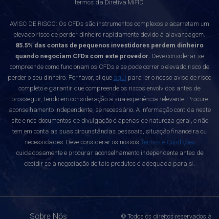
termos da Diretiva MiFID.
AVISO DE RISCO: Os CFDs são instrumentos complexos e acarretam um
elevado risco de perder dinheiro rapidamente devido à alavancagem.
85.5% das contas de pequenos investidores perdem dinheiro
quando negociam CFDs com este provedor.
Deve considerar se
compreende como funcionam os CFDs e se pode correr o elevado risco de
perder o seu dinheiro. Por favor, clique
aqui
para ler o nosso aviso de risco
completo e garantir que compreende os riscos envolvidos antes de
prosseguir, tendo em consideração a sua experiência relevante. Procure
aconselhamento independente, se necessário. A informação contida neste
site e nos documentos de divulgação é apenas de natureza geral, e não
tem em conta as suas circunstâncias pessoais, situação financeira ou
necessidades. Deve considerar os nossos
Termos e Condições
cuidadosamente e procurar aconselhamento independente antes de
decidir se a negociação de tais produtos é adequada para si.
Sobre Nós
© Todos os direitos reservados à