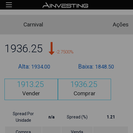
Carnival
Ações
1936.25
-2.7500%
Alta:
Baixa:
1934.00
1848.50
1913.25
1936.25
Vender
Comprar
Spread Por
n/a
Spread (%)
1.21
Unidade
Compra
Venda