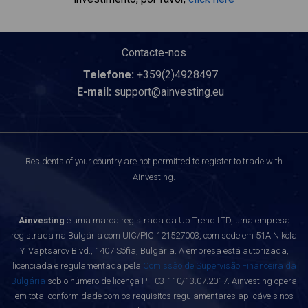
Contacte-nos
Telefone:
+359(2)4928497
E-mail:
support@ainvesting.eu
Residents of your country are not permitted to register to trade with
Ainvesting.
Ainvesting
é uma marca registrada da Up Trend LTD, uma empresa
registrada na Bulgária com UIC/PIC 121527003, com sede em 51A Nikola
Y. Vaptsarov Blvd., 1407 Sófia, Bulgária. A empresa está autorizada,
licenciada e regulamentada pela
Comissão de Supervisão Financeira da
Bulgária
sob o número de licença РГ-03-110/13.07.2017. Ainvesting opera
em total conformidade com os requisitos regulamentares aplicáveis nos