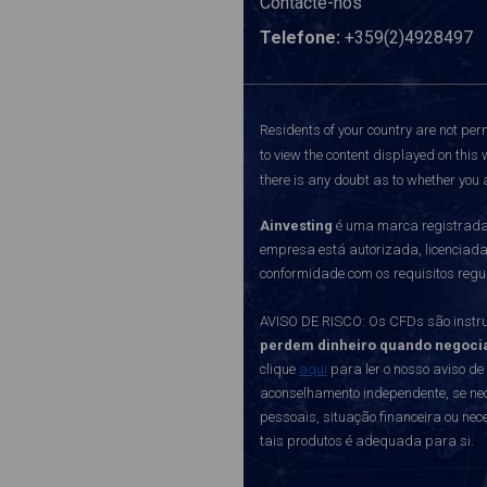
Contacte-nos
Telefone:
+359(2)4928497
Residents of your country are not perm
to view the content displayed on this 
there is any doubt as to whether you a
Ainvesting
é uma marca registrada 
empresa está autorizada, licenciad
conformidade com os requisitos regu
AVISO DE RISCO: Os CFDs são instru
perdem dinheiro quando negoci
clique
aqui
para ler o nosso aviso de
aconselhamento independente, se nec
pessoais, situação financeira ou ne
tais produtos é adequada para si.