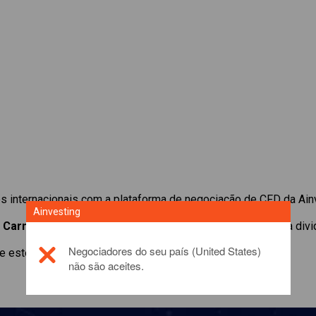
 internacionais com a plataforma de negociação de CFD da Ain
Ainvesting
e
Carnival Corp.
. Obtenha cotações em tempo real e receba div
Negociadores do seu país (United States)
 este produto de investimento, por favor,
click here
não são aceites.