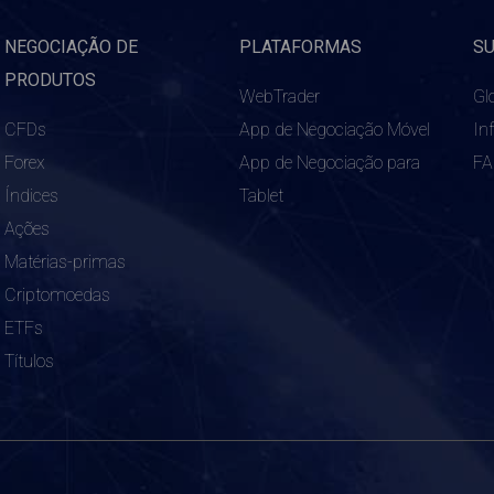
NEGOCIAÇÃO DE
PLATAFORMAS
S
PRODUTOS
WebTrader
Gl
CFDs
App de Negociação Móvel
In
Forex
App de Negociação para
F
Índices
Tablet
Ações
Matérias-primas
Criptomoedas
ETFs
Títulos