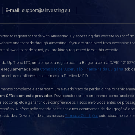
E-mail:
support@ainvesting.eu
itted to register to trade with Ainvesting.
By accessing this website you confirm 
website and to trade through Ainvesting. If you are prohibited from accessing the 
re allowed to trade or not, you are kindly requested to exit this website.
da Up Trend LTD, uma empresa registrada na Bulgária com UIC/PIC 121527003,
a e regulamentada pela
Comissão de Supervisão Financeira da Bulgária
sob o 
lamentares aplicáveis nos termos da Diretiva MiFID.
mentos complexos e acarretam um elevado risco de perder dinheiro rapidame
am CFDs com este provedor.
Deve considerar se compreende como funcionam os
 risco completo e garantir que compreende os riscos envolvidos antes de prosseg
essário. A informação contida neste site e nos documentos de divulgação é ap
cessidades. Deve considerar os nossos
Termos e Condições
cuidadosamente e pro