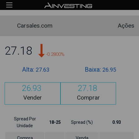
Carsales.com
Ações
27.18
-0.2800%
Alta:
Baixa:
27.63
26.95
26.93
27.18
Vender
Comprar
Spread Por
18-25
Spread (%)
0.93
Unidade
Compra
Venda