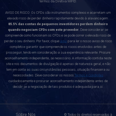
termos da Diretiva MiFID.
AVISO DE RISCO: Os CFDs são instrumentos complexos e acarretam um
elevado risco de perder dinheiro rapidamente devido à alavancagem.
85.5% das contas de pequenos investidores perdem dinheiro
quando negociam CFDs com este provedor.
Deve considerar se
compreende como funcionam os CFDs e se pode correr o elevado risco de
perder o seu dinheiro. Por favor, clique
aqui
para ler o nosso aviso de risco
completo e garantir que compreende os riscos envolvidos antes de
prosseguir, tendo em consideração a sua experiência relevante. Procure
aconselhamento independente, se necessário. A informação contida neste
site e nos documentos de divulgação é apenas de natureza geral, e não
tem em conta as suas circunstâncias pessoais, situação financeira ou
necessidades. Deve considerar os nossos
Termos e Condições
cuidadosamente e procurar aconselhamento independente antes de
decidir se a negociação de tais produtos é adequada para si.
Sobre Nós
© Todos os direitos reservados à