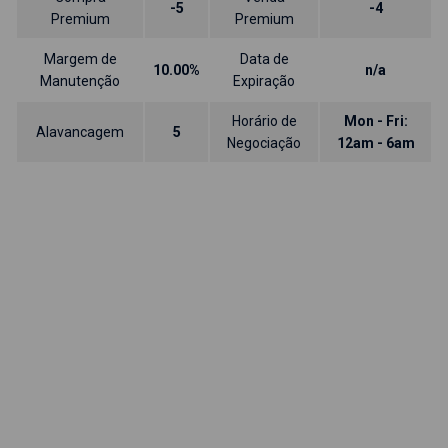
-5
-4
Premium
Premium
Margem de
Data de
10.00%
n/a
Manutenção
Expiração
Horário de
Mon - Fri:
Alavancagem
5
Negociação
12am - 6am