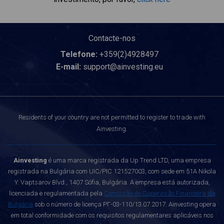
Contacte-nos
Telefone:
+359(2)4928497
E-mail:
support@ainvesting.eu
Residents of your country are not permitted to register to trade with
Ainvesting.
Ainvesting
é uma marca registrada da Up Trend LTD, uma empresa
registrada na Bulgária com UIC/PIC 121527003, com sede em 51A Nikola
Y. Vaptsarov Blvd., 1407 Sófia, Bulgária. A empresa está autorizada,
licenciada e regulamentada pela
Comissão de Supervisão Financeira da
Bulgária
sob o número de licença РГ-03-110/13.07.2017. Ainvesting opera
em total conformidade com os requisitos regulamentares aplicáveis nos