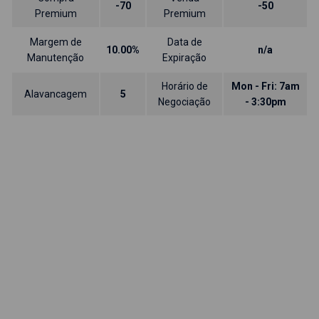
-70
-50
Premium
Premium
Margem de
Data de
10.00%
n/a
Manutenção
Expiração
Horário de
Mon - Fri: 7am
Alavancagem
5
Negociação
- 3:30pm