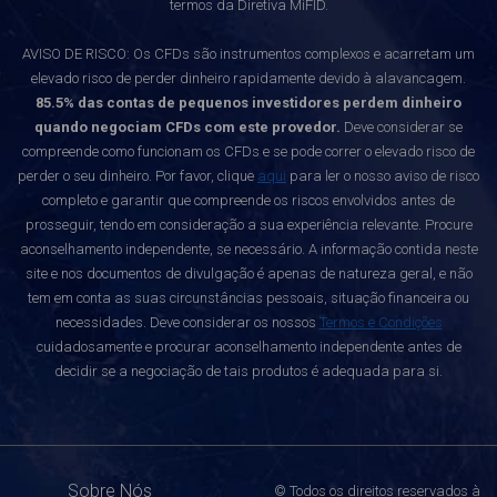
termos da Diretiva MiFID.
AVISO DE RISCO: Os CFDs são instrumentos complexos e acarretam um
elevado risco de perder dinheiro rapidamente devido à alavancagem.
85.5% das contas de pequenos investidores perdem dinheiro
quando negociam CFDs com este provedor.
Deve considerar se
compreende como funcionam os CFDs e se pode correr o elevado risco de
perder o seu dinheiro. Por favor, clique
aqui
para ler o nosso aviso de risco
completo e garantir que compreende os riscos envolvidos antes de
prosseguir, tendo em consideração a sua experiência relevante. Procure
aconselhamento independente, se necessário. A informação contida neste
site e nos documentos de divulgação é apenas de natureza geral, e não
tem em conta as suas circunstâncias pessoais, situação financeira ou
necessidades. Deve considerar os nossos
Termos e Condições
cuidadosamente e procurar aconselhamento independente antes de
decidir se a negociação de tais produtos é adequada para si.
Sobre Nós
© Todos os direitos reservados à