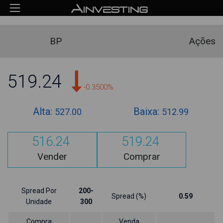
BP
Ações
519.24
-0.3500%
Alta:
Baixa:
527.00
512.99
516.24
519.24
Vender
Comprar
Spread Por
200-
Spread (%)
0.59
Unidade
300
Compra
Venda