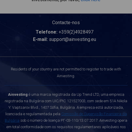
Contacte-nos
Telefone:
+359(2)4928497
E-mail:
support@ainvesting.eu
Residents of your country are not permitted to register to trade with
Ainvesting.
Ainvesting
é uma marca registrada da Up Trend LTD, uma empresa
registrada na Bulgária com UIC/PIC 121527003, com sede em 51A Nikola
Y. Vaptsarov Blvd., 1407 Sófia, Bulgária. A empresa está autorizada,
licenciada e regulamentada pela
Comissão de Supervisão Financeira da
Bulgária
sob o número de licença РГ-03-110/13.07.2017. Ainvesting opera
em total conformidade com os requisitos regulamentares aplicáveis nos