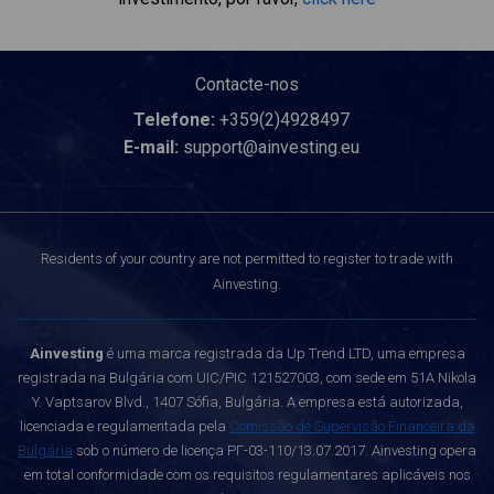
Contacte-nos
Telefone:
+359(2)4928497
E-mail:
support@ainvesting.eu
Residents of your country are not permitted to register to trade with
Ainvesting.
Ainvesting
é uma marca registrada da Up Trend LTD, uma empresa
registrada na Bulgária com UIC/PIC 121527003, com sede em 51A Nikola
Y. Vaptsarov Blvd., 1407 Sófia, Bulgária. A empresa está autorizada,
licenciada e regulamentada pela
Comissão de Supervisão Financeira da
Bulgária
sob o número de licença РГ-03-110/13.07.2017. Ainvesting opera
em total conformidade com os requisitos regulamentares aplicáveis nos