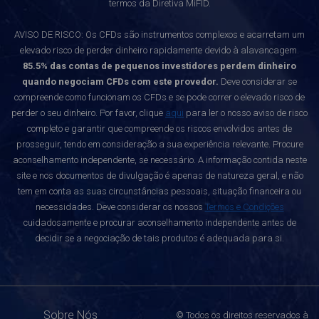
termos da Diretiva MiFID.
AVISO DE RISCO: Os CFDs são instrumentos complexos e acarretam um
elevado risco de perder dinheiro rapidamente devido à alavancagem.
85.5% das contas de pequenos investidores perdem dinheiro
quando negociam CFDs com este provedor.
Deve considerar se
compreende como funcionam os CFDs e se pode correr o elevado risco de
perder o seu dinheiro. Por favor, clique
aqui
para ler o nosso aviso de risco
completo e garantir que compreende os riscos envolvidos antes de
prosseguir, tendo em consideração a sua experiência relevante. Procure
aconselhamento independente, se necessário. A informação contida neste
site e nos documentos de divulgação é apenas de natureza geral, e não
tem em conta as suas circunstâncias pessoais, situação financeira ou
necessidades. Deve considerar os nossos
Termos e Condições
cuidadosamente e procurar aconselhamento independente antes de
decidir se a negociação de tais produtos é adequada para si.
Sobre Nós
© Todos os direitos reservados à