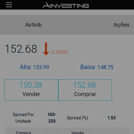
Airbnb
Ações
152.68
-0.7300%
Alta:
Baixa:
153.99
148.75
150.38
152.68
Vender
Comprar
Spread Por
150-
Spread (%)
1.53
Unidade
230
Compra
Venda