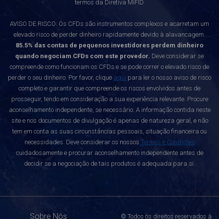
termos da Diretiva MiFID.
AVISO DE RISCO: Os CFDs são instrumentos complexos e acarretam um
elevado risco de perder dinheiro rapidamente devido à alavancagem.
85.5% das contas de pequenos investidores perdem dinheiro
quando negociam CFDs com este provedor.
Deve considerar se
compreende como funcionam os CFDs e se pode correr o elevado risco de
perder o seu dinheiro. Por favor, clique
aqui
para ler o nosso aviso de risco
completo e garantir que compreende os riscos envolvidos antes de
prosseguir, tendo em consideração a sua experiência relevante. Procure
aconselhamento independente, se necessário. A informação contida neste
site e nos documentos de divulgação é apenas de natureza geral, e não
tem em conta as suas circunstâncias pessoais, situação financeira ou
necessidades. Deve considerar os nossos
Termos e Condições
cuidadosamente e procurar aconselhamento independente antes de
decidir se a negociação de tais produtos é adequada para si.
Sobre Nós
© Todos os direitos reservados à