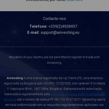
Contacte-nos
Telefone:
+359(2)4928497
E-mail:
support@ainvesting.eu
Residents of your country are not permitted to register to trade with
Ainvesting.
Ainvesting
é uma marca registrada da Up Trend LTD, uma empresa
registrada na Bulgária com UIC/PIC 121527003, com sede em 51A Nikola
Y. Vaptsarov Blvd., 1407 Sófia, Bulgária. A empresa está autorizada,
licenciada e regulamentada pela
Comissão de Supervisão Financeira da
Bulgária
sob o número de licença РГ-03-110/13.07.2017. Ainvesting opera
em total conformidade com os requisitos regulamentares aplicáveis nos