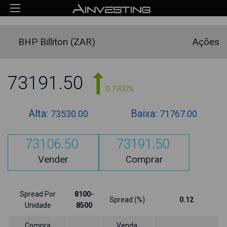
BHP Billiton (ZAR)
Ações
73191.50
0.7900%
Alta:
Baixa:
73530.00
71767.00
73106.50
73191.50
Vender
Comprar
Spread Por
8100-
Spread (%)
0.12
Unidade
8500
Compra
Venda