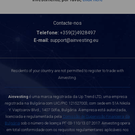
Contacte-nos
Telefone:
+359(2)4928497
E-mail:
support@ainvesting.eu
Residents of your country are not permitted to register to trade with
Ainvesting.
Ainvesting
é uma marca registrada da Up Trend LTD, uma empresa
registrada na Bulgária com UIC/PIC 121527003, com sede em 51A Nikola
Y. Vaptsarov Blvd., 1407 Sófia, Bulgária. A empresa está autorizada,
licenciada e regulamentada pela
Comissão de Supervisão Financeira da
Bulgária
sob o número de licença РГ-03-110/13.07.2017. Ainvesting opera
em total conformidade com os requisitos regulamentares aplicáveis nos