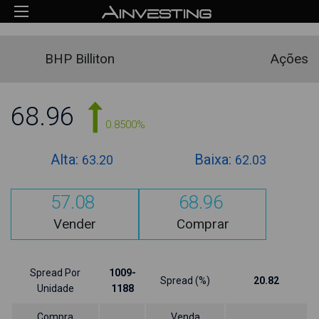
BHP Billiton
Ações
68.96
0.8500%
Alta:
Baixa:
63.20
62.03
57.08
68.96
Vender
Comprar
Spread Por
1009-
Spread (%)
20.82
Unidade
1188
Compra
Venda