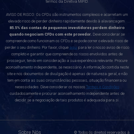
termos da Diretiva MiFID.
AVISO DE RISCO: Os CFDs são instrumentos complexos e acarretam um
elevado risco de perder dinheiro rapidamente devido à alavancagem.
85.5% das contas de pequenos investidores perdem dinheiro
quando negociam CFDs com este provedor.
Deve considerar se
compreende como funcionam os CFDs e se pode correr o elevado risco de
perder o seu dinheiro. Por favor, clique
aqui
para ler o nosso aviso de risco
completo e garantir que compreende os riscos envolvidos antes de
prosseguir, tendo em consideração a sua experiência relevante. Procure
aconselhamento independente, se necessário. A informação contida neste
site e nos documentos de divulgação é apenas de natureza geral, e não
tem em conta as suas circunstâncias pessoais, situação financeira ou
necessidades. Deve considerar os nossos
Termos e Condições
cuidadosamente e procurar aconselhamento independente antes de
decidir se a negociação de tais produtos é adequada para si.
Sobre Nós
© Todos os direitos reservados à