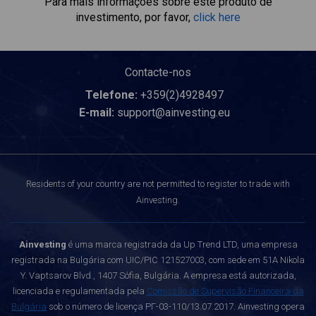
Para mais informações sobre este produto de
investimento, por favor,
click here
Contacte-nos
Telefone:
+359(2)4928497
E-mail:
support@ainvesting.eu
Residents of your country are not permitted to register to trade with
Ainvesting.
Ainvesting
é uma marca registrada da Up Trend LTD, uma empresa
registrada na Bulgária com UIC/PIC 121527003, com sede em 51A Nikola
Y. Vaptsarov Blvd., 1407 Sófia, Bulgária. A empresa está autorizada,
licenciada e regulamentada pela
Comissão de Supervisão Financeira da
Bulgária
sob o número de licença РГ-03-110/13.07.2017. Ainvesting opera