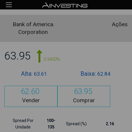
Bank of America
Ações
Corporation
63.95
0.5400%
Alta:
Baixa:
63.61
62.84
62.60
63.95
Vender
Comprar
Spread Por
100-
Spread (%)
2.16
Unidade
135