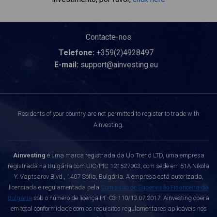
Contacte-nos
Telefone:
+359(2)4928497
E-mail:
support@ainvesting.eu
Residents of your country are not permitted to register to trade with
Ainvesting.
Ainvesting
é uma marca registrada da Up Trend LTD, uma empresa
registrada na Bulgária com UIC/PIC 121527003, com sede em 51A Nikola
Y. Vaptsarov Blvd., 1407 Sófia, Bulgária. A empresa está autorizada,
licenciada e regulamentada pela
Comissão de Supervisão Financeira da
Bulgária
sob o número de licença РГ-03-110/13.07.2017. Ainvesting opera
em total conformidade com os requisitos regulamentares aplicáveis nos