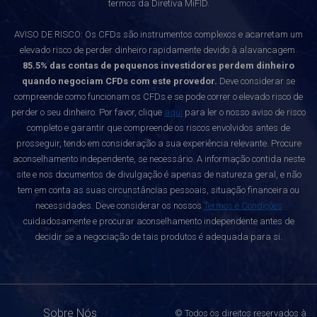
termos da Diretiva MiFID.
AVISO DE RISCO: Os CFDs são instrumentos complexos e acarretam um
elevado risco de perder dinheiro rapidamente devido à alavancagem.
85.5% das contas de pequenos investidores perdem dinheiro
quando negociam CFDs com este provedor.
Deve considerar se
compreende como funcionam os CFDs e se pode correr o elevado risco de
perder o seu dinheiro. Por favor, clique
aqui
para ler o nosso aviso de risco
completo e garantir que compreende os riscos envolvidos antes de
prosseguir, tendo em consideração a sua experiência relevante. Procure
aconselhamento independente, se necessário. A informação contida neste
site e nos documentos de divulgação é apenas de natureza geral, e não
tem em conta as suas circunstâncias pessoais, situação financeira ou
necessidades. Deve considerar os nossos
Termos e Condições
cuidadosamente e procurar aconselhamento independente antes de
decidir se a negociação de tais produtos é adequada para si.
Sobre Nós
© Todos os direitos reservados à