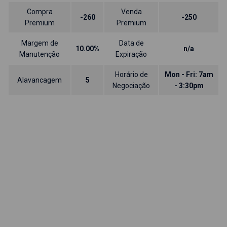
Compra
Venda
-260
-250
Premium
Premium
Margem de
Data de
10.00%
n/a
Manutenção
Expiração
Horário de
Mon - Fri: 7am
Alavancagem
5
Negociação
- 3:30pm