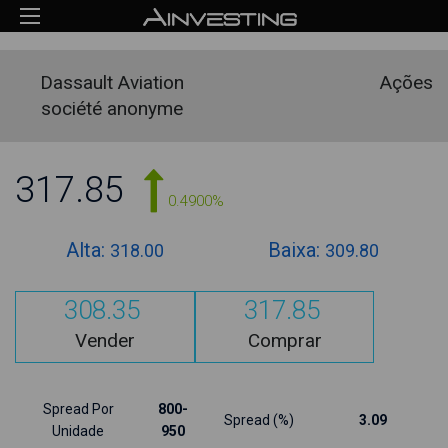
Dassault Aviation
Ações
société anonyme
317.85
0.4900%
Alta:
Baixa:
318.00
309.80
308.35
317.85
Vender
Comprar
Spread Por
800-
Spread (%)
3.09
Unidade
950