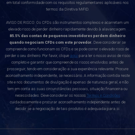
em total conformidade com os requisitos regulamentares aplicáveis nos
termos da Diretiva MiFID.
AVISO DE RISCO: Os CFDs são instrumentos complexos e acarretam um
elevado risco de perder dinheiro rapidamente devido à alavancagem.
85.5% das contas de pequenos investidores perdem dinheiro
quando negociam CFDs com este provedor.
Deve considerar se
compreende como funcionam os CFDs e se pode correr o elevado risco de
perder o seu dinheiro. Por favor, clique
aqui
para ler o nosso aviso de risco
completo e garantir que compreende os riscos envolvidos antes de
prosseguir, tendo em consideração a sua experiência relevante. Procure
aconselhamento independente, se necessário. A informação contida neste
site e nos documentos de divulgação é apenas de natureza geral, e não
tem em conta as suas circunstâncias pessoais, situação financeira ou
necessidades. Deve considerar os nossos
Termos e Condições
cuidadosamente e procurar aconselhamento independente antes de
decidir se a negociação de tais produtos é adequada para si.