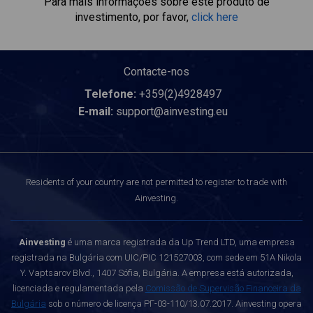
Para mais informações sobre este produto de
investimento, por favor,
click here
Contacte-nos
Telefone:
+359(2)4928497
E-mail:
support@ainvesting.eu
Residents of your country are not permitted to register to trade with
Ainvesting.
Ainvesting
é uma marca registrada da Up Trend LTD, uma empresa
registrada na Bulgária com UIC/PIC 121527003, com sede em 51A Nikola
Y. Vaptsarov Blvd., 1407 Sófia, Bulgária. A empresa está autorizada,
licenciada e regulamentada pela
Comissão de Supervisão Financeira da
Bulgária
sob o número de licença РГ-03-110/13.07.2017. Ainvesting opera