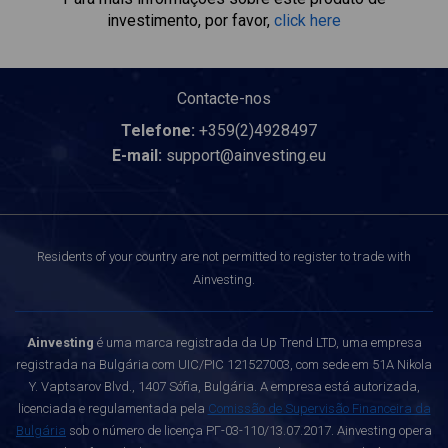
investimento, por favor,
click here
Contacte-nos
Telefone:
+359(2)4928497
E-mail:
support@ainvesting.eu
Residents of your country are not permitted to register to trade with
Ainvesting.
Ainvesting
é uma marca registrada da Up Trend LTD, uma empresa
registrada na Bulgária com UIC/PIC 121527003, com sede em 51A Nikola
Y. Vaptsarov Blvd., 1407 Sófia, Bulgária. A empresa está autorizada,
licenciada e regulamentada pela
Comissão de Supervisão Financeira da
Bulgária
sob o número de licença РГ-03-110/13.07.2017. Ainvesting opera