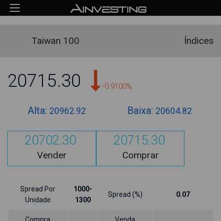
Taiwan 100
Índices
20715.30
-0.9100%
Alta:
Baixa:
20962.92
20604.82
20702.30
20715.30
Vender
Comprar
Spread Por
1000-
Spread (%)
0.07
Unidade
1300
Compra
Venda