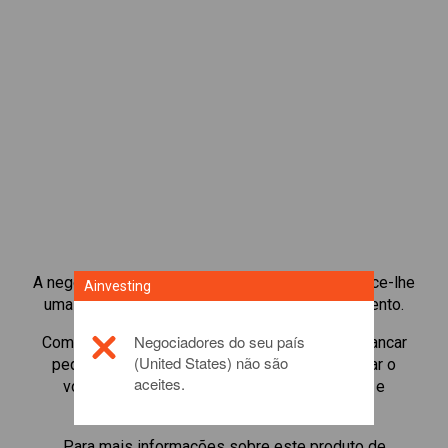
A negociação de CFD de índices de ações oferece-lhe
Ainvesting
uma vasta gama de oportunidades de investimento.
Negociadores do seu país
Comece a negociar CFDs de
Taiwan 100
e alavancar
(United States) não são
pequenos depósitos de margem para aumentar o
aceites.
volume de negociação. Acompanhar setores e
economias.
Para mais informações sobre este produto de