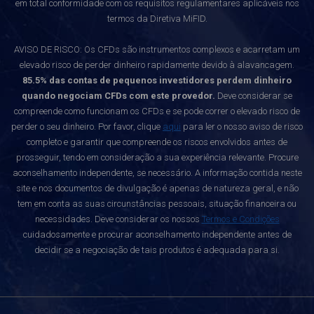
em total conformidade com os requisitos regulamentares aplicáveis nos
termos da Diretiva MiFID.
AVISO DE RISCO: Os CFDs são instrumentos complexos e acarretam um
elevado risco de perder dinheiro rapidamente devido à alavancagem.
85.5% das contas de pequenos investidores perdem dinheiro
quando negociam CFDs com este provedor.
Deve considerar se
compreende como funcionam os CFDs e se pode correr o elevado risco de
perder o seu dinheiro. Por favor, clique
aqui
para ler o nosso aviso de risco
completo e garantir que compreende os riscos envolvidos antes de
prosseguir, tendo em consideração a sua experiência relevante. Procure
aconselhamento independente, se necessário. A informação contida neste
site e nos documentos de divulgação é apenas de natureza geral, e não
tem em conta as suas circunstâncias pessoais, situação financeira ou
necessidades. Deve considerar os nossos
Termos e Condições
cuidadosamente e procurar aconselhamento independente antes de
decidir se a negociação de tais produtos é adequada para si.