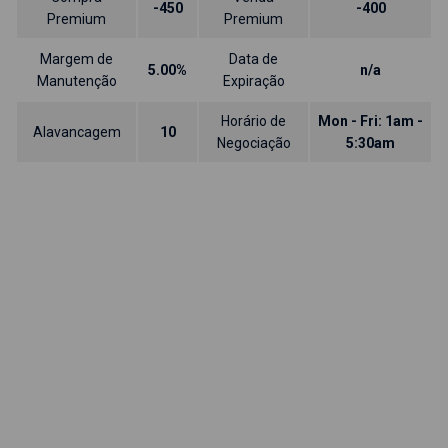
-450
-400
Premium
Premium
Margem de
Data de
5.00%
n/a
Manutenção
Expiração
Horário de
Mon - Fri: 1am -
Alavancagem
10
Negociação
5:30am