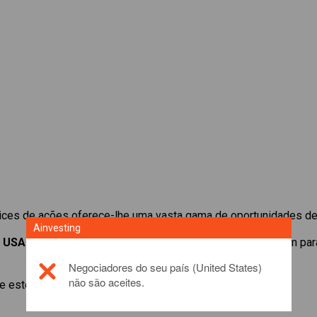
ices de ações oferece-lhe uma vasta gama de oportunidades de
Ainvesting
e
USA 500 Cash
e alavancar pequenos depósitos de margem par
Negociadores do seu país (United States)
não são aceites.
 este produto de investimento, por favor,
click here