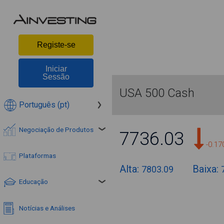
Registe-se
Iniciar
Sessão
USA 500 Cash
Português (pt)
Negociação de Produtos
7736.03
-0.1
Plataformas
Alta:
Baixa:
7803.09
Educação
Notícias e Análises