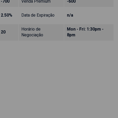
-700
Venda Premium
-600
2.50%
Data de Expiração
n/a
Horário de
Mon - Fri: 1:30pm -
20
Negociação
8pm