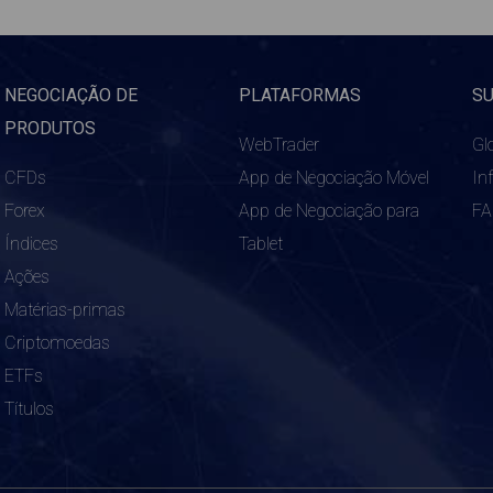
NEGOCIAÇÃO DE
PLATAFORMAS
S
PRODUTOS
WebTrader
Gl
CFDs
App de Negociação Móvel
In
Forex
App de Negociação para
F
Índices
Tablet
Ações
Matérias-primas
Criptomoedas
ETFs
Títulos