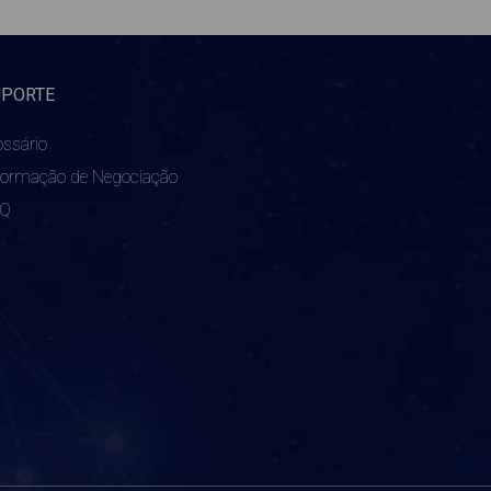
UPORTE
ossário
formação de Negociação
AQ