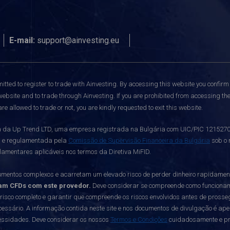
E-mail:
support@ainvesting.eu
itted to register to trade with Ainvesting.
By accessing this website you confirm 
website and to trade through Ainvesting. If you are prohibited from accessing the 
re allowed to trade or not, you are kindly requested to exit this website.
da Up Trend LTD, uma empresa registrada na Bulgária com UIC/PIC 121527003,
a e regulamentada pela
Comissão de Supervisão Financeira da Bulgária
sob o 
lamentares aplicáveis nos termos da Diretiva MiFID.
mentos complexos e acarretam um elevado risco de perder dinheiro rapidame
am CFDs com este provedor.
Deve considerar se compreende como funcionam os
 risco completo e garantir que compreende os riscos envolvidos antes de prosseg
essário. A informação contida neste site e nos documentos de divulgação é ap
cessidades. Deve considerar os nossos
Termos e Condições
cuidadosamente e pro