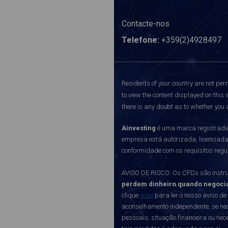
Contacte-nos
Telefone:
+359(2)4928497
Residents of your country are not perm
to view the content displayed on this 
there is any doubt as to whether you a
Ainvesting
é uma marca registrada 
empresa está autorizada, licenciad
conformidade com os requisitos regu
AVISO DE RISCO: Os CFDs são instru
perdem dinheiro quando negoci
clique
aqui
para ler o nosso aviso de
aconselhamento independente, se nec
pessoais, situação financeira ou ne