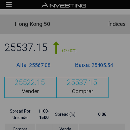
Hong Kong 50
Índices
25537.15
0.0900%
Alta:
Baixa:
25567.08
25405.54
25522.15
25537.15
Vender
Comprar
Spread Por
1100-
Spread (%)
0.06
Unidade
1500
Compra
Venda