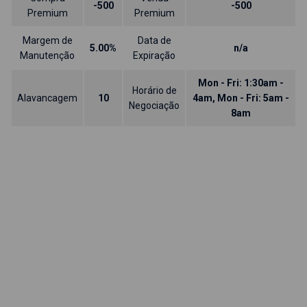
-500
-500
Premium
Premium
Margem de
Data de
5.00%
n/a
Manutenção
Expiração
Mon - Fri: 1:30am -
Horário de
Alavancagem
10
4am, Mon - Fri: 5am -
Negociação
8am