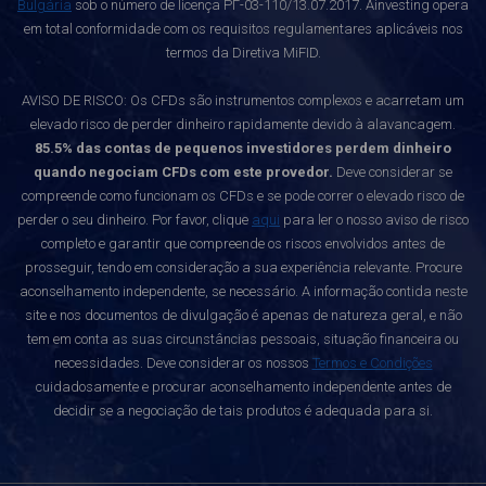
Bulgária
sob o número de licença РГ-03-110/13.07.2017. Ainvesting opera
em total conformidade com os requisitos regulamentares aplicáveis nos
termos da Diretiva MiFID.
AVISO DE RISCO: Os CFDs são instrumentos complexos e acarretam um
elevado risco de perder dinheiro rapidamente devido à alavancagem.
85.5% das contas de pequenos investidores perdem dinheiro
quando negociam CFDs com este provedor.
Deve considerar se
compreende como funcionam os CFDs e se pode correr o elevado risco de
perder o seu dinheiro. Por favor, clique
aqui
para ler o nosso aviso de risco
completo e garantir que compreende os riscos envolvidos antes de
prosseguir, tendo em consideração a sua experiência relevante. Procure
aconselhamento independente, se necessário. A informação contida neste
site e nos documentos de divulgação é apenas de natureza geral, e não
tem em conta as suas circunstâncias pessoais, situação financeira ou
necessidades. Deve considerar os nossos
Termos e Condições
cuidadosamente e procurar aconselhamento independente antes de
decidir se a negociação de tais produtos é adequada para si.