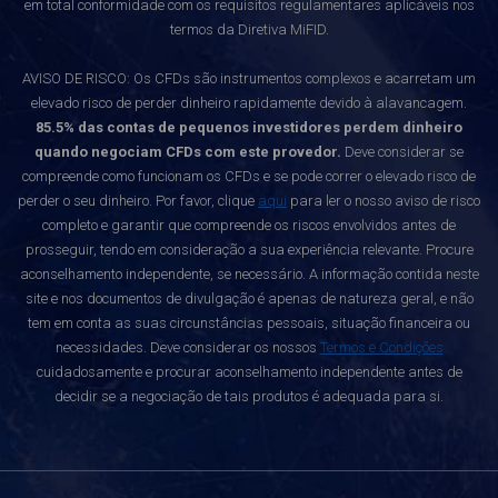
em total conformidade com os requisitos regulamentares aplicáveis nos
termos da Diretiva MiFID.
AVISO DE RISCO: Os CFDs são instrumentos complexos e acarretam um
elevado risco de perder dinheiro rapidamente devido à alavancagem.
85.5% das contas de pequenos investidores perdem dinheiro
quando negociam CFDs com este provedor.
Deve considerar se
compreende como funcionam os CFDs e se pode correr o elevado risco de
perder o seu dinheiro. Por favor, clique
aqui
para ler o nosso aviso de risco
completo e garantir que compreende os riscos envolvidos antes de
prosseguir, tendo em consideração a sua experiência relevante. Procure
aconselhamento independente, se necessário. A informação contida neste
site e nos documentos de divulgação é apenas de natureza geral, e não
tem em conta as suas circunstâncias pessoais, situação financeira ou
necessidades. Deve considerar os nossos
Termos e Condições
cuidadosamente e procurar aconselhamento independente antes de
decidir se a negociação de tais produtos é adequada para si.