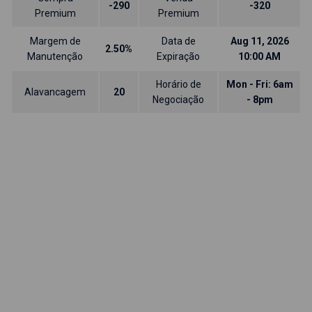
-290
-320
Premium
Premium
Margem de
Data de
Aug 11, 2026
2.50%
Manutenção
Expiração
10:00 AM
Horário de
Mon - Fri: 6am
Alavancagem
20
Negociação
- 8pm