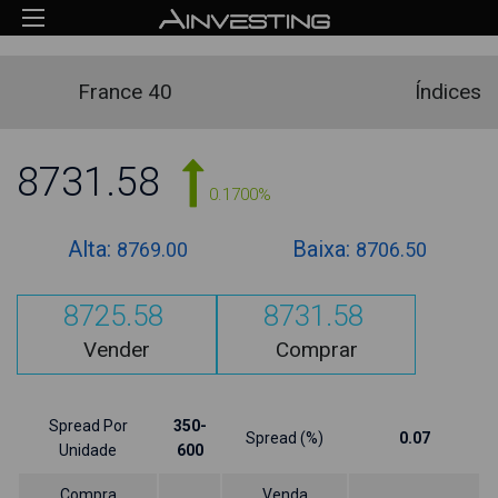
France 40
Índices
8731.58
0.1700%
Alta:
Baixa:
8769.00
8706.50
8725.58
8731.58
Vender
Comprar
Spread Por
350-
Spread (%)
0.07
Unidade
600
Compra
Venda