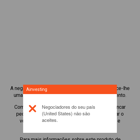
A negociação de CFD de índices de ações oferece-lhe
Ainvesting
uma vasta gama de oportunidades de investimento.
Negociadores do seu país
Comece a negociar CFDs de
France 40
e alavancar
(United States) não são
pequenos depósitos de margem para aumentar o
aceites.
volume de negociação. Acompanhar setores e
economias.
Para mais informações sobre este produto de