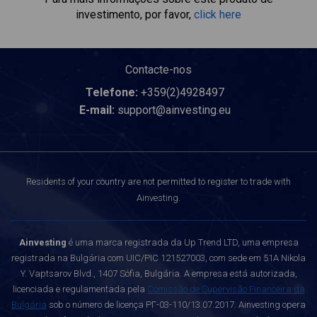
investimento, por favor,
click here
Contacte-nos
Telefone:
+359(2)4928497
E-mail:
support@ainvesting.eu
Residents of your country are not permitted to register to trade with
Ainvesting.
Ainvesting
é uma marca registrada da Up Trend LTD, uma empresa
registrada na Bulgária com UIC/PIC 121527003, com sede em 51A Nikola
Y. Vaptsarov Blvd., 1407 Sófia, Bulgária. A empresa está autorizada,
licenciada e regulamentada pela
Comissão de Supervisão Financeira da
Bulgária
sob o número de licença РГ-03-110/13.07.2017. Ainvesting opera