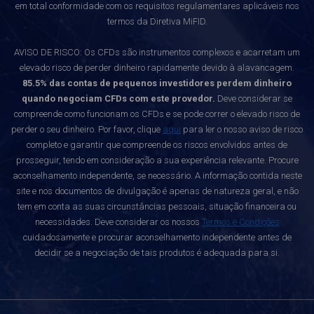
em total conformidade com os requisitos regulamentares aplicáveis nos
termos da Diretiva MiFID.
AVISO DE RISCO: Os CFDs são instrumentos complexos e acarretam um
elevado risco de perder dinheiro rapidamente devido à alavancagem.
85.5% das contas de pequenos investidores perdem dinheiro
quando negociam CFDs com este provedor.
Deve considerar se
compreende como funcionam os CFDs e se pode correr o elevado risco de
perder o seu dinheiro. Por favor, clique
aqui
para ler o nosso aviso de risco
completo e garantir que compreende os riscos envolvidos antes de
prosseguir, tendo em consideração a sua experiência relevante. Procure
aconselhamento independente, se necessário. A informação contida neste
site e nos documentos de divulgação é apenas de natureza geral, e não
tem em conta as suas circunstâncias pessoais, situação financeira ou
necessidades. Deve considerar os nossos
Termos e Condições
cuidadosamente e procurar aconselhamento independente antes de
decidir se a negociação de tais produtos é adequada para si.