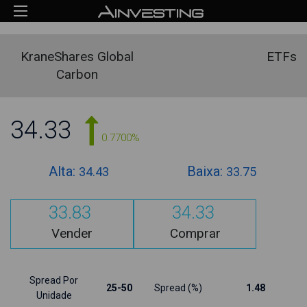
KraneShares Global
ETFs
Carbon
34.33
0.7700%
Alta:
Baixa:
34.43
33.75
33.83
34.33
Vender
Comprar
Spread Por
25-50
Spread (%)
1.48
Unidade