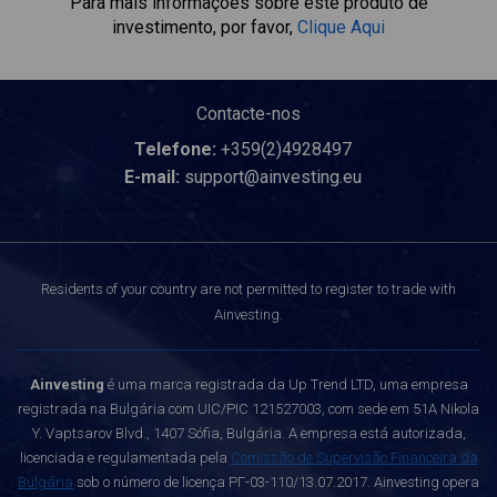
Para mais informações sobre este produto de
investimento, por favor,
Clique Aqui
Contacte-nos
Telefone:
+359(2)4928497
E-mail:
support@ainvesting.eu
Residents of your country are not permitted to register to trade with
Ainvesting.
Ainvesting
é uma marca registrada da Up Trend LTD, uma empresa
registrada na Bulgária com UIC/PIC 121527003, com sede em 51A Nikola
Y. Vaptsarov Blvd., 1407 Sófia, Bulgária. A empresa está autorizada,
licenciada e regulamentada pela
Comissão de Supervisão Financeira da
Bulgária
sob o número de licença РГ-03-110/13.07.2017. Ainvesting opera