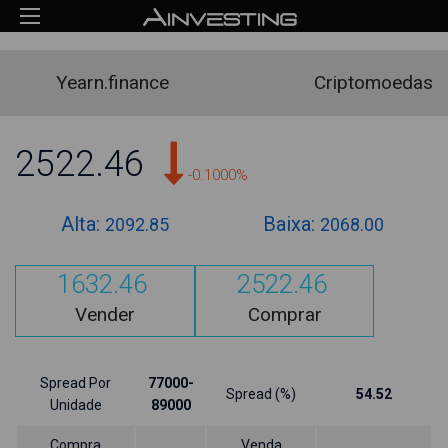
Yearn.finance
Criptomoedas
2522.46
-0.1000%
Alta:
Baixa:
2092.85
2068.00
1632.46
2522.46
Vender
Comprar
Spread Por
77000-
Spread (%)
54.52
Unidade
89000
Compra
Venda