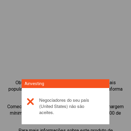
Obtenha acesso instantâneo às Obrigações mais
Ainvesting
populares disponíveis diretamente na nossa plataforma
de negociação de CFD.
Negociadores do seu país
(United States) não são
Comece a negociar CFDs de
Yearn.finance
com margem
aceites.
mínima de manutenção, melhor execução, até 1:200 de
alavancagem.
Para mais informações sobre este produto de