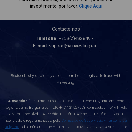
investimento, por favor,
Clique Aqui
Contacte-nos
Telefone:
+359(2)4928497
E-mail:
support@ainvesting.eu
Residents of your country are not permitted to register to trade with
Ainvesting.
Ainvesting
é uma marca registrada da Up Trend LTD, uma empresa
registrada na Bulgária com UIC/PIC 121527003, com sede em 51A Nikola
Y. Vaptsarov Blvd., 1407 Sófia, Bulgária. A empresa está autorizada,
licenciada e regulamentada pela
Comissão de Supervisão Financeira da
Bulgária
sob o número de licença РГ-03-110/13.07.2017. Ainvesting opera