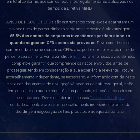
em total conformidade com os requisitos regulamentares aplicáveis nos
termos da Diretiva MiFID.
AVISO DE RISCO: Os CFDs são instrumentos complexos e acarretam um
elevado risco de perder dinheiro rapidamente devido à alavancagem.
85.5% das contas de pequenos investidores perdem dinheiro
quando negociam CFDs com este provedor.
Deve considerar se
compreende como funcionam os CFDs e se pode correr o elevado risco de
perder o seu dinheiro. Por favor, clique
aqui
para ler o nosso aviso de risco
completo e garantir que compreende os riscos envolvidos antes de
prosseguir, tendo em consideração a sua experiência relevante. Procure
aconselhamento independente, se necessário. A informação contida neste
site e nos documentos de divulgação é apenas de natureza geral, e não
tem em conta as suas circunstâncias pessoais, situação financeira ou
necessidades. Deve considerar os nossos
Termos e Condições
cuidadosamente e procurar aconselhamento independente antes de
decidir se a negociação de tais produtos é adequada para si.