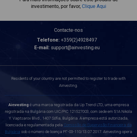
investimento, por favor,
Clique Aqui
Contacte-nos
Telefone:
+359(2)4928497
E-mail:
support@ainvesting.eu
Residents of your country are not permitted to register to trade with
Ainvesting.
Ainvesting
é uma marca registrada da Up Trend LTD, uma empresa
registrada na Bulgária com UIC/PIC 121527003, com sede em 51A Nikola
Y. Vaptsarov Blvd., 1407 Sófia, Bulgária. A empresa está autorizada,
licenciada e regulamentada pela
Comissão de Supervisão Financeira da
Bulgária
sob o número de licença РГ-03-110/13.07.2017. Ainvesting opera