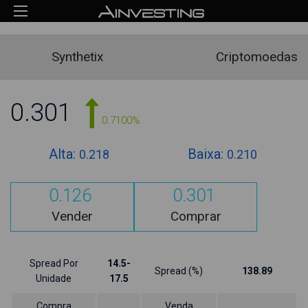
Synthetix
Criptomoedas
0.301
0.7100%
Alta:
Baixa:
0.218
0.210
0.126
0.301
Vender
Comprar
Spread Por
14.5-
Spread (%)
138.89
Unidade
17.5
Compra
Venda