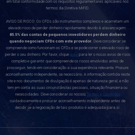
em total conformidade com os requisitos regulamentares aplicáveis nos
termos da Diretiva MiFID.
AVISO DE RISCO: Os CFDs são instrumentos complexos e acarretam um
elevado risco de perder dinheiro rapidamente devido à alavancagem.
85.5% das contas de pequenos investidores perdem dinheiro
quando negociam CFDs com este provedor.
Deve considerar se
compreende como funcionam os CFDs e se pode correr o elevado risco de
perder o seu dinheiro. Por favor, clique
aqui
para ler o nosso aviso de risco
completo e garantir que compreende os riscos envolvidos antes de
prosseguir, tendo em consideração a sua experiência relevante. Procure
aconselhamento independente, se necessário. A informação contida neste
site e nos documentos de divulgação é apenas de natureza geral, e não
tem em conta as suas circunstâncias pessoais, situação financeira ou
necessidades. Deve considerar os nossos
Termos e Condições
cuidadosamente e procurar aconselhamento independente antes de
decidir se a negociação de tais produtos é adequada para si.