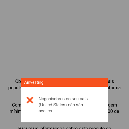
Obtenha acesso instantâneo às Obrigações mais
Ainvesting
populares disponíveis diretamente na nossa plataforma
de negociação de CFD.
Negociadores do seu país
(United States) não são
Comece a negociar CFDs de
Synthetix
com margem
aceites.
mínima de manutenção, melhor execução, até 1:200 de
alavancagem.
Para mais informações sobre este produto de