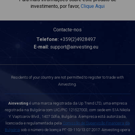
investimento, por favor,
Clique Aqui
Contacte-nos
Telefone:
+359(2)4928497
E-mail:
support@ainvesting.eu
Residents of your country are not permitted to register to trade with
Ainvesting.
Ainvesting
é uma marca registrada da Up Trend LTD, uma empresa
registrada na Bulgária com UIC/PIC 121527003, com sede em 51A Nikola
Y. Vaptsarov Blvd., 1407 Sófia, Bulgária. A empresa está autorizada,
licenciada e regulamentada pela
Comissão de Supervisão Financeira da
Bulgária
sob o número de licença РГ-03-110/13.07.2017. Ainvesting opera