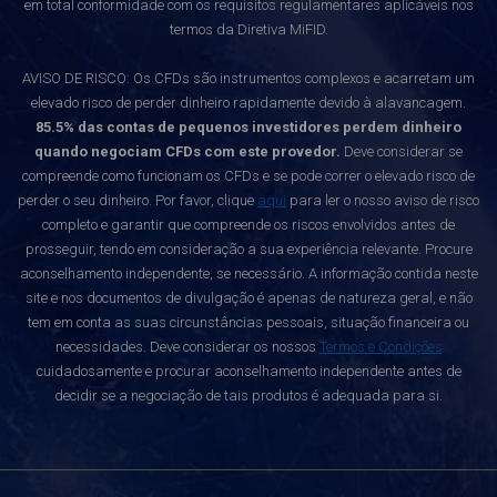
em total conformidade com os requisitos regulamentares aplicáveis nos
termos da Diretiva MiFID.
AVISO DE RISCO: Os CFDs são instrumentos complexos e acarretam um
elevado risco de perder dinheiro rapidamente devido à alavancagem.
85.5% das contas de pequenos investidores perdem dinheiro
quando negociam CFDs com este provedor.
Deve considerar se
compreende como funcionam os CFDs e se pode correr o elevado risco de
perder o seu dinheiro. Por favor, clique
aqui
para ler o nosso aviso de risco
completo e garantir que compreende os riscos envolvidos antes de
prosseguir, tendo em consideração a sua experiência relevante. Procure
aconselhamento independente, se necessário. A informação contida neste
site e nos documentos de divulgação é apenas de natureza geral, e não
tem em conta as suas circunstâncias pessoais, situação financeira ou
necessidades. Deve considerar os nossos
Termos e Condições
cuidadosamente e procurar aconselhamento independente antes de
decidir se a negociação de tais produtos é adequada para si.