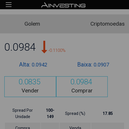
Golem
Criptomoedas
0.0984
-0.1100%
Alta:
Baixa:
0.0942
0.0907
0.0835
0.0984
Vender
Comprar
Spread Por
100-
Spread (%)
17.85
Unidade
149
Compra
Venda