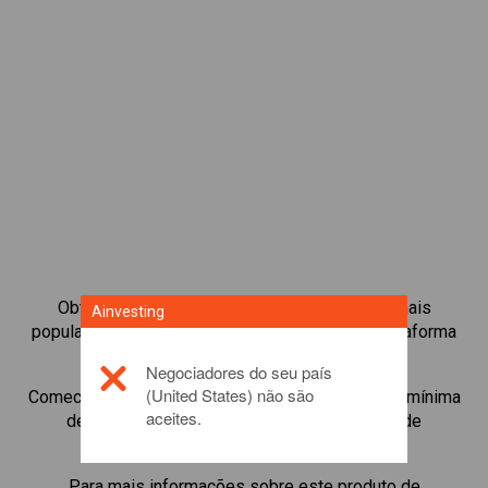
Obtenha acesso instantâneo às Obrigações mais
Ainvesting
populares disponíveis diretamente na nossa plataforma
de negociação de CFD.
Negociadores do seu país
(United States) não são
Comece a negociar CFDs de
Golem
com margem mínima
aceites.
de manutenção, melhor execução, até 1:200 de
alavancagem.
Para mais informações sobre este produto de