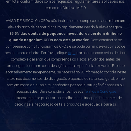
em total conformidade com os requisitos regulamentares aplicáveis nos
termos da Diretiva MiFID.
AVISO DE RISCO: Os CFDs são instrumentos complexos e acarretam um
elevado risco de perder dinheiro rapidamente devido à alavancagem.
85.5% das contas de pequenos investidores perdem dinheiro
quando negociam CFDs com este provedor.
Deve considerar se
compreende como funcionam os CFDs e se pode correr o elevado risco de
perder o seu dinheiro. Por favor, clique
aqui
para ler o nosso aviso de risco
completo e garantir que compreende os riscos envolvidos antes de
prosseguir, tendo em consideração a sua experiência relevante. Procure
aconselhamento independente, se necessário. A informação contida neste
site e nos documentos de divulgação é apenas de natureza geral, e não
tem em conta as suas circunstâncias pessoais, situação financeira ou
necessidades. Deve considerar os nossos
Termos e Condições
cuidadosamente e procurar aconselhamento independente antes de
decidir se a negociação de tais produtos é adequada para si.