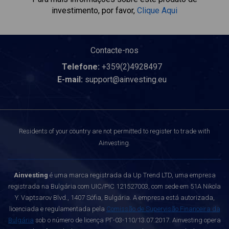
investimento, por favor,
Clique Aqui
Contacte-nos
Telefone:
+359(2)4928497
E-mail:
support@ainvesting.eu
Residents of your country are not permitted to register to trade with
Ainvesting.
Ainvesting
é uma marca registrada da Up Trend LTD, uma empresa
registrada na Bulgária com UIC/PIC 121527003, com sede em 51A Nikola
Y. Vaptsarov Blvd., 1407 Sófia, Bulgária. A empresa está autorizada,
licenciada e regulamentada pela
Comissão de Supervisão Financeira da
Bulgária
sob o número de licença РГ-03-110/13.07.2017. Ainvesting opera