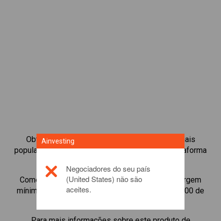
Obtenha acesso instantâneo às Obrigações mais
Ainvesting
populares disponíveis diretamente na nossa plataforma
de negociação de CFD.
Negociadores do seu país
(United States) não são
Comece a negociar CFDs de
Ethereum
com margem
aceites.
mínima de manutenção, melhor execução, até 1:200 de
alavancagem.
Para mais informações sobre este produto de