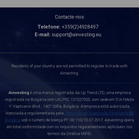
Contacte-nos
Telefone:
+359(2)4928497
E-mail:
support@ainvesting.eu
Residents of your country are not permitted to register to trade with
Ainvesting.
Ainvesting
é uma marca registrada da Up Trend LTD, uma empresa
registrada na Bulgária com UIC/PIC 121527003, com sede em 51A Nikola
Y. Vaptsarov Blvd., 1407 Sófia, Bulgária. A empresa está autorizada,
licenciada e regulamentada pela
Comissão de Supervisão Financeira da
Bulgária
sob o número de licença РГ-03-110/13.07.2017. Ainvesting opera
em total conformidade com os requisitos regulamentares aplicáveis nos
termos da Diretiva MiFID.