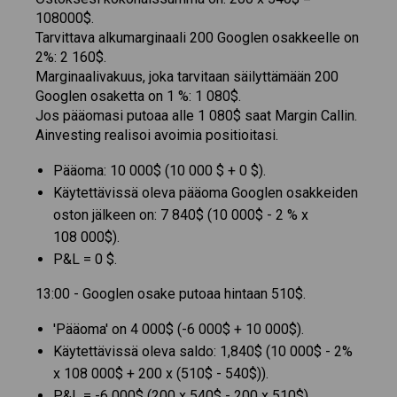
108000$.
Tarvittava alkumarginaali 200 Googlen osakkeelle on
2%: 2 160$.
Marginaalivakuus, joka tarvitaan säilyttämään 200
Googlen osaketta on 1 %: 1 080$.
Jos pääomasi putoaa alle 1 080$ saat Margin Callin.
Ainvesting realisoi avoimia positioitasi.
Pääoma: 10 000$ (10 000 $ + 0 $).
Käytettävissä oleva pääoma Googlen osakkeiden
oston jälkeen on: 7 840$ (10 000$ - 2 % x
108 000$).
P&L = 0 $.
13:00 - Googlen osake putoaa hintaan 510$.
'Pääoma' on 4 000$ (-6 000$ + 10 000$).
Käytettävissä oleva saldo: 1,840$ (10 000$ - 2%
x 108 000$ + 200 x (510$ - 540$)).
P&L = -6 000$ (200 x 540$ - 200 x 510$).