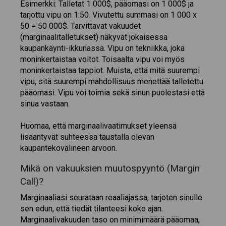
Esimerkki: Talletat 1 000$, pääomasi on 1 000$ ja
tarjottu vipu on 1:50. Vivutettu summasi on 1 000 x
50 = 50 000$. Tarvittavat vakuudet
(marginaalitalletukset) näkyvät jokaisessa
kaupankäynti-ikkunassa. Vipu on tekniikka, joka
moninkertaistaa voitot. Toisaalta vipu voi myös
moninkertaistaa tappiot. Muista, että mitä suurempi
vipu, sitä suurempi mahdollisuus menettää talletettu
pääomasi. Vipu voi toimia sekä sinun puolestasi että
sinua vastaan.
Huomaa, että marginaalivaatimukset yleensä
lisääntyvät suhteessa taustalla olevan
kaupantekovälineen arvoon.
Mikä on vakuuksien muutospyyntö (Margin
Call)?
Marginaaliasi seurataan reaaliajassa, tarjoten sinulle
sen edun, että tiedät tilanteesi koko ajan.
Marginaalivakuuden taso on minimimäärä pääomaa,