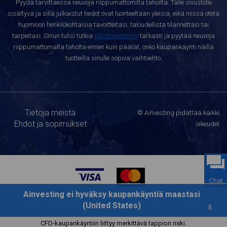
Pyydä tarvittaessa neuvoja riippumattomilta tahoilta. Tälle sivustolle
sisältyvä ja sillä julkaistut tiedot ovat luonteeltaan yleisiä, eikä niissä oteta
huomioon henkilökohtaisia tavoitteitasi, taloudellista tilannettasi tai
tarpeitasi. Sinun tulisi tutkia
Käyttöehtomme
tarkasti ja pyytää neuvoja
riippumattomalta taholta ennen kuin päätät, onko kaupankäynti näillä
tuotteilla sinulle sopiva vaihtoehto.
Tietoja meistä
© Ainvesting pidättää kaikki
Ehdot ja sopimukset
oikeudet
Chat
Ainvesting ei hyväksy kaupankäyntiä maastasi
(United States)
x
CFD-kaupankäyntiin liittyy merkittävä tappion riski.