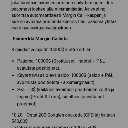
joka tarvitaan avoimen position säilyttämiseen. Jos
pääomasi laskee alle minimimäärän, Ainvesting
suorittaa automaattisesti Margin Call -kaupan ja
sulkee avoimia positioita kunnes tilisi pääoma ylittää
marginaalivakuusvaatimuksen.
Esimerkki Margin Callista:
Kirjauduit ja sijoitit 10000$ luottokortilla:
Pääoma: 10000$ (Sijoitukset - nostot + P&L
avatuista positioista).
Käytettävissä oleva saldo: 10000$ (saldo + P&L
avoimista positioista - alkumarginaalit).
P&L = 0$ (kaikkien avoimien positioiden voitto ja
tappio (Profit & Loss), sisältäen päivittäiset
preemiot).
10:20 - Ostat 200 Googlen osaketta (CFD:tä) hintaan
540,00$.
Ostoksesi kokonaissumma on: 200 x 540$ =