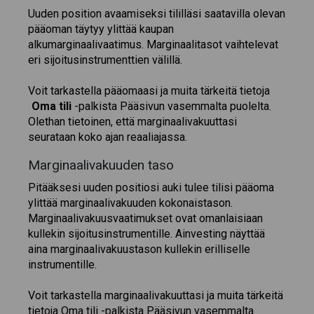
Uuden position avaamiseksi tililläsi saatavilla olevan
pääoman täytyy ylittää kaupan
alkumarginaalivaatimus. Marginaalitasot vaihtelevat
eri sijoitusinstrumenttien välillä.
Voit tarkastella pääomaasi ja muita tärkeitä tietoja
Oma tili
-palkista Pääsivun vasemmalta puolelta.
Olethan tietoinen, että marginaalivakuuttasi
seurataan koko ajan reaaliajassa.
Marginaalivakuuden taso
Pitääksesi uuden positiosi auki tulee tilisi pääoma
ylittää marginaalivakuuden kokonaistason.
Marginaalivakuusvaatimukset ovat omanlaisiaan
kullekin sijoitusinstrumentille. Ainvesting näyttää
aina marginaalivakuustason kullekin erilliselle
instrumentille.
Voit tarkastella marginaalivakuuttasi ja muita tärkeitä
tietoja Oma tili -palkista Pääsivun vasemmalta