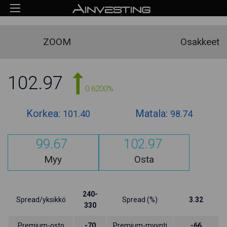
ZOOM
Osakkeet
102.97
0.6200%
Korkea:
Matala:
101.40
98.74
99.67
102.97
Myy
Osta
240-
Spread/yksikkö
Spread (%)
3.32
330
Premium-osto
-70
Premium-myynti
-66