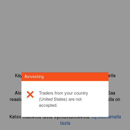
Käy kauppaa yli 1 000 kansainvälisellä osakkeella
Ainvesting
Ainvestingin CFD-kaupankäyntialustalla.
Traders from your country
Aloita instrumentin
ZOOM
CFD-kaupankäynti. Saa
(United States) are not
reaaliaikaisia tarjouksia ja nosta osinkoja, jos sinulla on
accepted.
itse osake.
Katso lisätietoa tästä sijoitustuotteesta
napsauttamalla
tästä