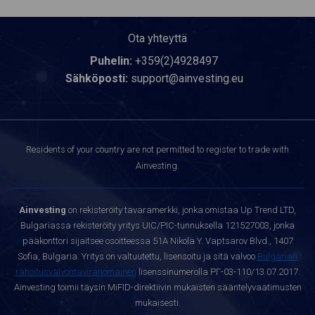
Ota yhteyttä
Puhelin:
+359(2)4928497
Sähköposti:
support@ainvesting.eu
Residents of your country are not permitted to register to trade with
Ainvesting.
Ainvesting
on rekisteröity tavaramerkki, jonka omistaa Up Trend LTD,
Bulgariassa rekisteröity yritys UIC/PIC-tunnuksella 121527003, jonka
pääkonttori sijaitsee osoitteessa 51A Nikola Y. Vaptsarov Blvd., 1407
Sofia, Bulgaria. Yritys on valtuutettu, lisensoitu ja sitä valvoo
Bulgarian
rahoitusvalvontaviranomainen
lisenssinumerolla РГ-03-110/13.07.2017.
Ainvesting toimii täysin MiFID-direktiivin mukaisten sääntelyvaatimusten
mukaisesti.