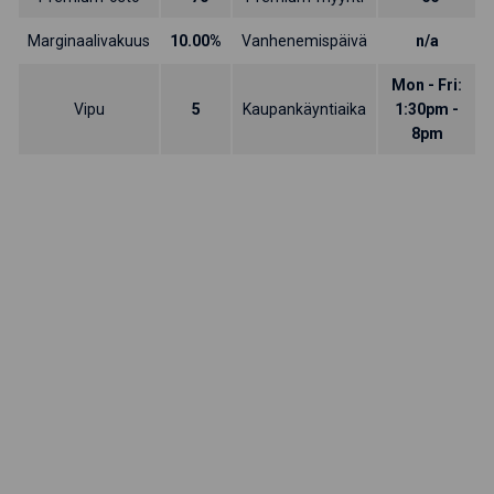
Marginaalivakuus
10.00%
Vanhenemispäivä
n/a
Mon - Fri:
Vipu
5
Kaupankäyntiaika
1:30pm -
8pm