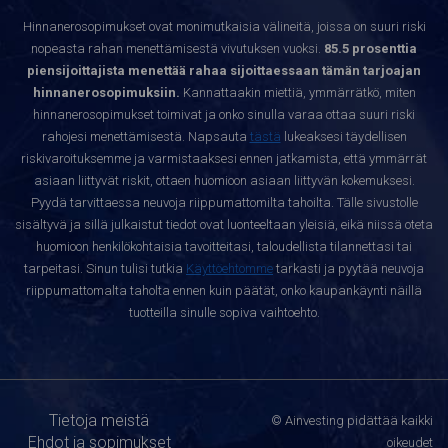
Hinnanerosopimukset ovat monimutkaisia välineitä, joissa on suuri riski
nopeasta rahan menettämisestä vivutuksen vuoksi.
85.5 prosenttia
piensijoittajista menettää rahaa sijoittaessaan tämän tarjoajan
hinnanerosopimuksiin.
Kannattaakin miettiä, ymmärrätkö, miten
hinnanerosopimukset toimivat ja onko sinulla varaa ottaa suuri riski
rahojesi menettämisestä. Napsauta
tästä
lukeaksesi täydellisen
riskivaroituksemme ja varmistaaksesi ennen jatkamista, että ymmärrät
asiaan liittyvät riskit, ottaen huomioon asiaan liittyvän kokemuksesi.
Pyydä tarvittaessa neuvoja riippumattomilta tahoilta. Tälle sivustolle
sisältyvä ja sillä julkaistut tiedot ovat luonteeltaan yleisiä, eikä niissä oteta
huomioon henkilökohtaisia tavoitteitasi, taloudellista tilannettasi tai
tarpeitasi. Sinun tulisi tutkia
Käyttöehtomme
tarkasti ja pyytää neuvoja
riippumattomalta taholta ennen kuin päätät, onko kaupankäynti näillä
tuotteilla sinulle sopiva vaihtoehto.
Tietoja meistä
© Ainvesting pidättää kaikki
Ehdot ja sopimukset
oikeudet