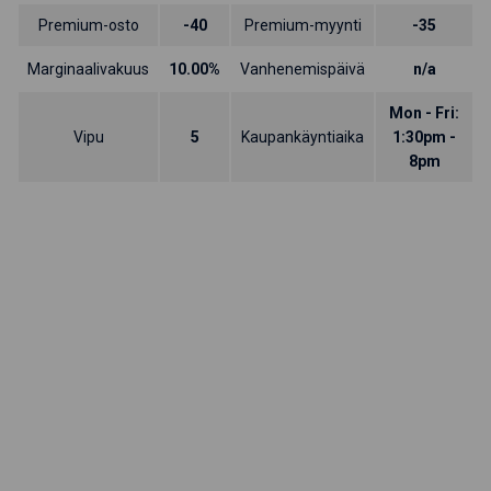
Premium-osto
-40
Premium-myynti
-35
Marginaalivakuus
10.00%
Vanhenemispäivä
n/a
Mon - Fri:
Vipu
5
Kaupankäyntiaika
1:30pm -
8pm