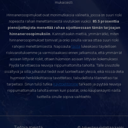
mukaisesti.
Hinnanerosopimukset ovat monimutkaisia välineitä, joissa on suuri riski
nopeasta rahan menettämisestä vivutuksen vuoksi.
85.5 prosenttia
piensijoittajista menettää rahaa sijoittaessaan tämän tarjoajan
hinnanerosopimuksiin.
Kannattaakin miettiä, ymmärrätkö, miten
hinnanerosopimukset toimivat ja onko sinulla varaa ottaa suuri riski
rahojesi menettämisestä. Napsauta
tästä
lukeaksesi täydellisen
riskivaroituksemme ja varmistaaksesi ennen jatkamista, että ymmärrät
asiaan liittyvät riskit, ottaen huomioon asiaan liittyvän kokemuksesi.
Pyydä tarvittaessa neuvoja riippumattomilta tahoilta. Tälle sivustolle
sisältyvä ja sillä julkaistut tiedot ovat luonteeltaan yleisiä, eikä niissä oteta
huomioon henkilökohtaisia tavoitteitasi, taloudellista tilannettasi tai
tarpeitasi. Sinun tulisi tutkia
Käyttöehtomme
tarkasti ja pyytää neuvoja
riippumattomalta taholta ennen kuin päätät, onko kaupankäynti näillä
tuotteilla sinulle sopiva vaihtoehto.
Tietoja meistä
© Ainvesting pidättää kaikki