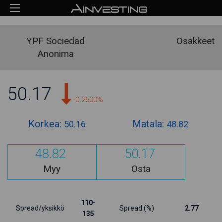
YPF Sociedad
Osakkeet
Anonima
50.17
-0.2600%
Korkea:
Matala:
50.16
48.82
48.82
50.17
Myy
Osta
110-
Spread/yksikkö
Spread (%)
2.77
135