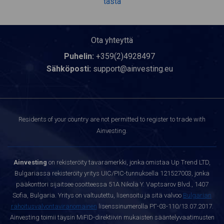
tästä
Ota yhteyttä
Puhelin:
+359(2)4928497
Sähköposti:
support@ainvesting.eu
Residents of your country are not permitted to register to trade with
Ainvesting.
Ainvesting
on rekisteröity tavaramerkki, jonka omistaa Up Trend LTD,
Bulgariassa rekisteröity yritys UIC/PIC-tunnuksella 121527003, jonka
pääkonttori sijaitsee osoitteessa 51A Nikola Y. Vaptsarov Blvd., 1407
Sofia, Bulgaria. Yritys on valtuutettu, lisensoitu ja sitä valvoo
Bulgarian
rahoitusvalvontaviranomainen
lisenssinumerolla РГ-03-110/13.07.2017.
Ainvesting toimii täysin MiFID-direktiivin mukaisten sääntelyvaatimusten