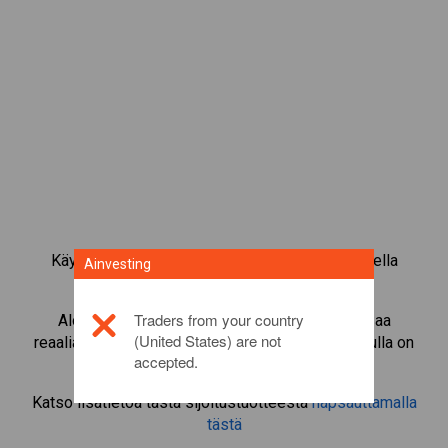
Käy kauppaa yli 1 000 kansainvälisellä osakkeella
Ainvesting
Ainvestingin CFD-kaupankäyntialustalla.
Traders from your country
Aloita instrumentin
WPP
CFD-kaupankäynti. Saa
(United States) are not
reaaliaikaisia tarjouksia ja nosta osinkoja, jos sinulla on
accepted.
itse osake.
Katso lisätietoa tästä sijoitustuotteesta
napsauttamalla
tästä