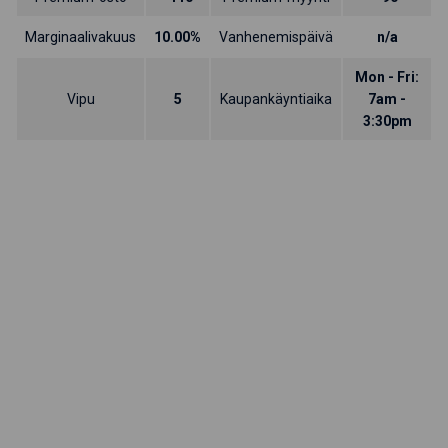
Marginaalivakuus
10.00%
Vanhenemispäivä
n/a
Mon - Fri:
Vipu
5
Kaupankäyntiaika
7am -
3:30pm