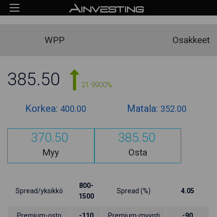
WPP
Osakkeet
385.50
21.9900%
Korkea:
Matala:
400.00
352.00
370.50
385.50
Myy
Osta
800-
Spread/yksikkö
Spread (%)
4.05
1500
Premium-osto
-110
Premium-myynti
-90