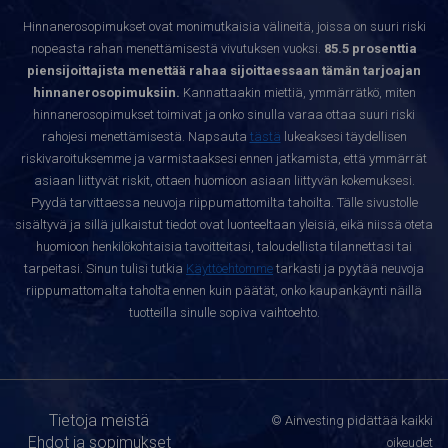
Hinnanerosopimukset ovat monimutkaisia välineitä, joissa on suuri riski
nopeasta rahan menettämisestä vivutuksen vuoksi.
85.5 prosenttia
piensijoittajista menettää rahaa sijoittaessaan tämän tarjoajan
hinnanerosopimuksiin.
Kannattaakin miettiä, ymmärrätkö, miten
hinnanerosopimukset toimivat ja onko sinulla varaa ottaa suuri riski
rahojesi menettämisestä. Napsauta
tästä
lukeaksesi täydellisen
riskivaroituksemme ja varmistaaksesi ennen jatkamista, että ymmärrät
asiaan liittyvät riskit, ottaen huomioon asiaan liittyvän kokemuksesi.
Pyydä tarvittaessa neuvoja riippumattomilta tahoilta. Tälle sivustolle
sisältyvä ja sillä julkaistut tiedot ovat luonteeltaan yleisiä, eikä niissä oteta
huomioon henkilökohtaisia tavoitteitasi, taloudellista tilannettasi tai
tarpeitasi. Sinun tulisi tutkia
Käyttöehtomme
tarkasti ja pyytää neuvoja
riippumattomalta taholta ennen kuin päätät, onko kaupankäynti näillä
tuotteilla sinulle sopiva vaihtoehto.
Tietoja meistä
© Ainvesting pidättää kaikki
Ehdot ja sopimukset
oikeudet