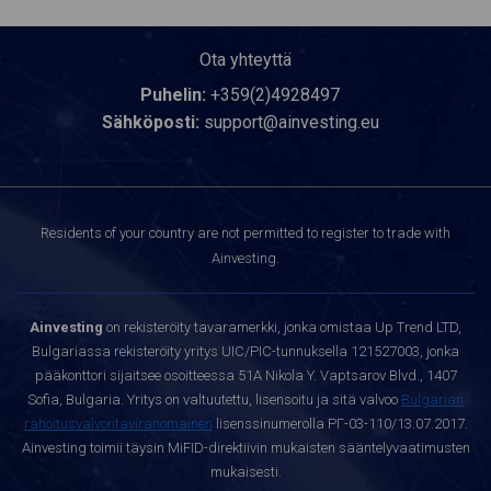
Ota yhteyttä
Puhelin:
+359(2)4928497
Sähköposti:
support@ainvesting.eu
Residents of your country are not permitted to register to trade with
Ainvesting.
Ainvesting
on rekisteröity tavaramerkki, jonka omistaa Up Trend LTD,
Bulgariassa rekisteröity yritys UIC/PIC-tunnuksella 121527003, jonka
pääkonttori sijaitsee osoitteessa 51A Nikola Y. Vaptsarov Blvd., 1407
Sofia, Bulgaria. Yritys on valtuutettu, lisensoitu ja sitä valvoo
Bulgarian
rahoitusvalvontaviranomainen
lisenssinumerolla РГ-03-110/13.07.2017.
Ainvesting toimii täysin MiFID-direktiivin mukaisten sääntelyvaatimusten
mukaisesti.