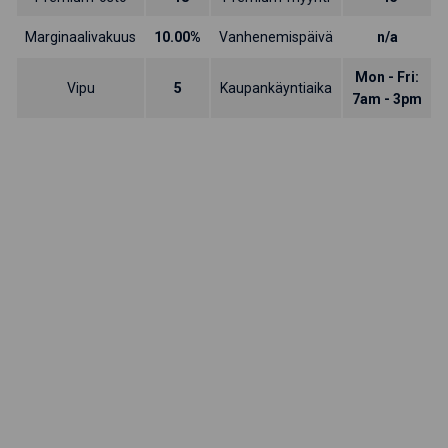
Marginaalivakuus
10.00%
Vanhenemispäivä
n/a
Mon - Fri:
Vipu
5
Kaupankäyntiaika
7am - 3pm