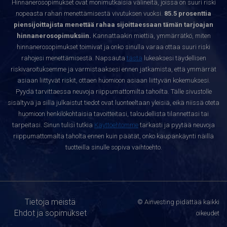
Hinnanerosopimukset ovat monimutkaisia välineitä, joissa on suuri riski
nopeasta rahan menettämisestä vivutuksen vuoksi.
85.5 prosenttia
piensijoittajista menettää rahaa sijoittaessaan tämän tarjoajan
hinnanerosopimuksiin.
Kannattaakin miettiä, ymmärrätkö, miten
hinnanerosopimukset toimivat ja onko sinulla varaa ottaa suuri riski
rahojesi menettämisestä. Napsauta
tästä
lukeaksesi täydellisen
riskivaroituksemme ja varmistaaksesi ennen jatkamista, että ymmärrät
asiaan liittyvät riskit, ottaen huomioon asiaan liittyvän kokemuksesi.
Pyydä tarvittaessa neuvoja riippumattomilta tahoilta. Tälle sivustolle
sisältyvä ja sillä julkaistut tiedot ovat luonteeltaan yleisiä, eikä niissä oteta
huomioon henkilökohtaisia tavoitteitasi, taloudellista tilannettasi tai
tarpeitasi. Sinun tulisi tutkia
Käyttöehtomme
tarkasti ja pyytää neuvoja
riippumattomalta taholta ennen kuin päätät, onko kaupankäynti näillä
tuotteilla sinulle sopiva vaihtoehto.
Tietoja meistä
© Ainvesting pidättää kaikki
Ehdot ja sopimukset
oikeudet