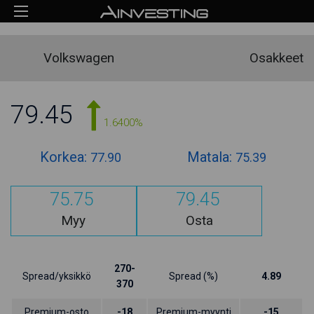
Volkswagen
Osakkeet
79.45
1.6400%
Korkea:
Matala:
77.90
75.39
75.75
79.45
Myy
Osta
270-
Spread/yksikkö
Spread (%)
4.89
370
Premium-osto
-18
Premium-myynti
-15