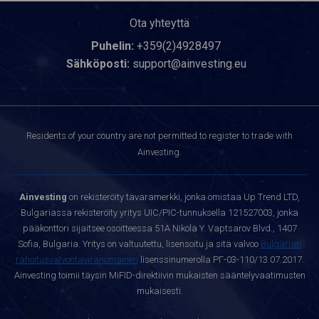
Ota yhteyttä
Puhelin:
+359(2)4928497
Sähköposti:
support@ainvesting.eu
Residents of your country are not permitted to register to trade with
Ainvesting.
Ainvesting
on rekisteröity tavaramerkki, jonka omistaa Up Trend LTD,
Bulgariassa rekisteröity yritys UIC/PIC-tunnuksella 121527003, jonka
pääkonttori sijaitsee osoitteessa 51A Nikola Y. Vaptsarov Blvd., 1407
Sofia, Bulgaria. Yritys on valtuutettu, lisensoitu ja sitä valvoo
Bulgarian
rahoitusvalvontaviranomainen
lisenssinumerolla РГ-03-110/13.07.2017.
Ainvesting toimii täysin MiFID-direktiivin mukaisten sääntelyvaatimusten
mukaisesti.