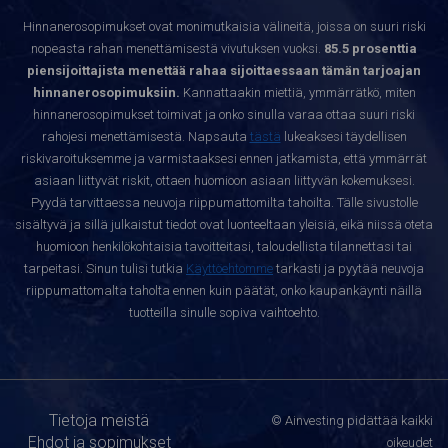
Hinnanerosopimukset ovat monimutkaisia välineitä, joissa on suuri riski
nopeasta rahan menettämisestä vivutuksen vuoksi.
85.5 prosenttia
piensijoittajista menettää rahaa sijoittaessaan tämän tarjoajan
hinnanerosopimuksiin.
Kannattaakin miettiä, ymmärrätkö, miten
hinnanerosopimukset toimivat ja onko sinulla varaa ottaa suuri riski
rahojesi menettämisestä. Napsauta
tästä
lukeaksesi täydellisen
riskivaroituksemme ja varmistaaksesi ennen jatkamista, että ymmärrät
asiaan liittyvät riskit, ottaen huomioon asiaan liittyvän kokemuksesi.
Pyydä tarvittaessa neuvoja riippumattomilta tahoilta. Tälle sivustolle
sisältyvä ja sillä julkaistut tiedot ovat luonteeltaan yleisiä, eikä niissä oteta
huomioon henkilökohtaisia tavoitteitasi, taloudellista tilannettasi tai
tarpeitasi. Sinun tulisi tutkia
Käyttöehtomme
tarkasti ja pyytää neuvoja
riippumattomalta taholta ennen kuin päätät, onko kaupankäynti näillä
tuotteilla sinulle sopiva vaihtoehto.
Tietoja meistä
© Ainvesting pidättää kaikki
Ehdot ja sopimukset
oikeudet