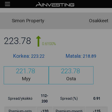
Simon Property
Osakkeet
223.78
0.6100%
Korkea:
Matala:
223.22
218.89
221.78
223.78
Myy
Osta
112-
Spread/yksikkö
Spread (%)
0.91
200
Premium-osto
-120
Premium-myynti
-115