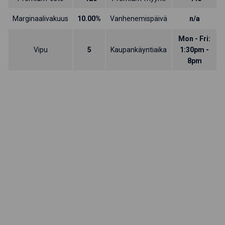
Marginaalivakuus
10.00%
Vanhenemispäivä
n/a
Mon - Fri:
Vipu
5
Kaupankäyntiaika
1:30pm -
8pm