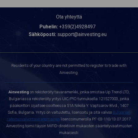
Ota yhteyttä
Puhelin:
+359(2)4928497
Sähköposti:
support@ainvesting.eu
Residents of your country are not permitted to register to trade with
Ainvesting.
Ainvesting
on rekisteröity tavaramerkki, jonka omistaa Up Trend LTD,
Bulgariassa rekisteröity yritys UIC/PIC-tunnuksella 121527003, jonka
pääkonttori sijaitsee osoitteessa 51A Nikola Y. Vaptsarov Blvd., 1407
Sofia, Bulgaria. Yritys on valtuutettu, lisensoitu ja sitä valvoo
Bulgarian
rahoitusvalvontaviranomainen
lisenssinumerolla РГ-03-110/13.07.2017.
Ainvesting toimii täysin MiFID-direktiivin mukaisten sääntelyvaatimusten
mukaisesti.