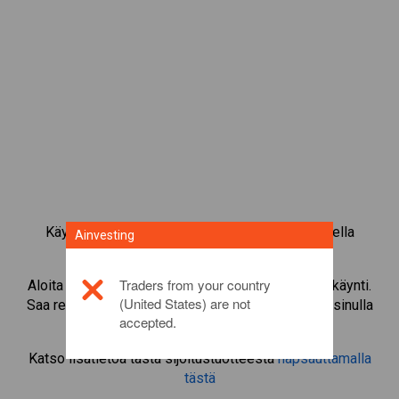
Käy kauppaa yli 1 000 kansainvälisellä osakkeella
Ainvesting
Ainvestingin CFD-kaupankäyntialustalla.
Traders from your country
Aloita instrumentin
Simon Property
CFD-kaupankäynti.
(United States) are not
Saa reaaliaikaisia tarjouksia ja nosta osinkoja, jos sinulla
accepted.
on itse osake.
Katso lisätietoa tästä sijoitustuotteesta
napsauttamalla
tästä