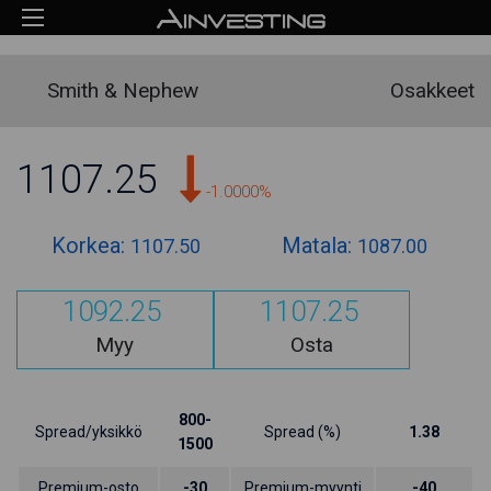
Smith & Nephew
Osakkeet
1107.25
-1.0000%
Korkea:
Matala:
1107.50
1087.00
1092.25
1107.25
Myy
Osta
800-
Spread/yksikkö
Spread (%)
1.38
1500
Premium-osto
-30
Premium-myynti
-40