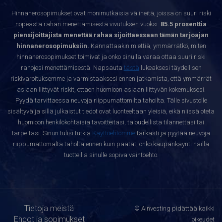
Hinnanerosopimukset ovat monimutkaisia välineitä, joissa on suuri riski
nopeasta rahan menettämisestä vivutuksen vuoksi.
85.5 prosenttia
piensijoittajista menettää rahaa sijoittaessaan tämän tarjoajan
hinnanerosopimuksiin.
Kannattaakin miettiä, ymmärrätkö, miten
hinnanerosopimukset toimivat ja onko sinulla varaa ottaa suuri riski
rahojesi menettämisestä. Napsauta
tästä
lukeaksesi täydellisen
riskivaroituksemme ja varmistaaksesi ennen jatkamista, että ymmärrät
asiaan liittyvät riskit, ottaen huomioon asiaan liittyvän kokemuksesi.
Pyydä tarvittaessa neuvoja riippumattomilta tahoilta. Tälle sivustolle
sisältyvä ja sillä julkaistut tiedot ovat luonteeltaan yleisiä, eikä niissä oteta
huomioon henkilökohtaisia tavoitteitasi, taloudellista tilannettasi tai
tarpeitasi. Sinun tulisi tutkia
Käyttöehtomme
tarkasti ja pyytää neuvoja
riippumattomalta taholta ennen kuin päätät, onko kaupankäynti näillä
tuotteilla sinulle sopiva vaihtoehto.
Tietoja meistä
© Ainvesting pidättää kaikki
Ehdot ja sopimukset
oikeudet