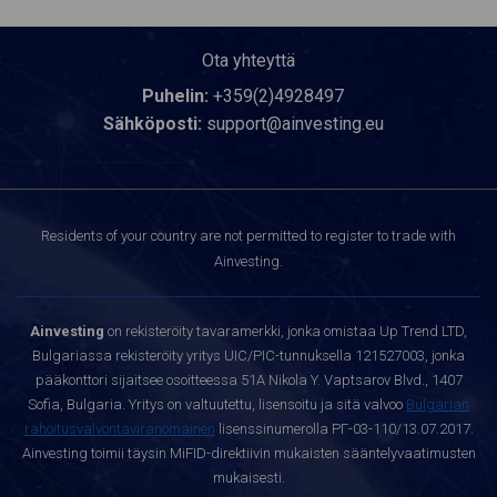
Ota yhteyttä
Puhelin:
+359(2)4928497
Sähköposti:
support@ainvesting.eu
Residents of your country are not permitted to register to trade with
Ainvesting.
Ainvesting
on rekisteröity tavaramerkki, jonka omistaa Up Trend LTD,
Bulgariassa rekisteröity yritys UIC/PIC-tunnuksella 121527003, jonka
pääkonttori sijaitsee osoitteessa 51A Nikola Y. Vaptsarov Blvd., 1407
Sofia, Bulgaria. Yritys on valtuutettu, lisensoitu ja sitä valvoo
Bulgarian
rahoitusvalvontaviranomainen
lisenssinumerolla РГ-03-110/13.07.2017.
Ainvesting toimii täysin MiFID-direktiivin mukaisten sääntelyvaatimusten
mukaisesti.