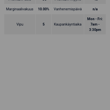
Marginaalivakuus
10.00%
Vanhenemispäivä
n/a
Mon - Fri:
Vipu
5
Kaupankäyntiaika
7am -
3:30pm