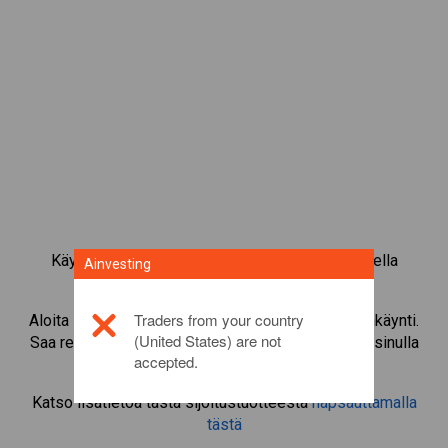
Käy kauppaa yli 1 000 kansainvälisellä osakkeella
Ainvesting
Ainvestingin CFD-kaupankäyntialustalla.
Traders from your country
Aloita instrumentin
Smith & Nephew
CFD-kaupankäynti.
(United States) are not
Saa reaaliaikaisia tarjouksia ja nosta osinkoja, jos sinulla
accepted.
on itse osake.
Katso lisätietoa tästä sijoitustuotteesta
napsauttamalla
tästä