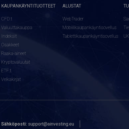
KAUPANKÄYNTITUOTTEET
ALUSTAT
TU
CFD:t
WebTrader
Sa
Valuuttakauppa
Mobiilikaupankäyntisovellus
Ti
Indeksit
Tablettikaupankäyntisovellus
U
Osakkeet
Raaka-aineet
Kryptovaluutat
ETF:t
Velkakirjat
Sähköposti:
support@ainvesting.eu