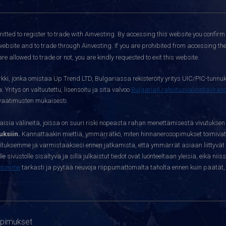
itted to register to trade with Ainvesting.
By accessing this website you confirm 
website and to trade through Ainvesting. If you are prohibited from accessing the 
re allowed to trade or not, you are kindly requested to exit this website.
kki, jonka omistaa Up Trend LTD, Bulgariassa rekisteröity yritys UIC/PIC-tunnuk
 Yritys on valtuutettu, lisensoitu ja sitä valvoo
Bulgarian rahoitusvalvontavira
yvaatimusten mukaisesti.
sia välineitä, joissa on suuri riski nopeasta rahan menettämisestä vivutuksen
ksiin.
Kannattaakin miettiä, ymmärrätkö, miten hinnanerosopimukset toimivat 
oituksemme ja varmistaaksesi ennen jatkamista, että ymmärrät asiaan liittyvät 
e sivustolle sisältyvä ja sillä julkaistut tiedot ovat luonteeltaan yleisiä, eikä niis
htomme
tarkasti ja pyytää neuvoja riippumattomalta taholta ennen kuin päätät, o
opimukset