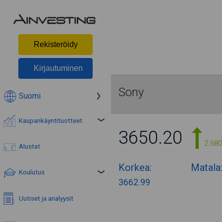
Rekisteröidy
Kirjautuminen
Sony
Suomi
Kaupankäyntituotteet
3650.20
2.68
Alustat
Korkea:
Matala
Koulutus
3662.99
Uutiset ja analyysit