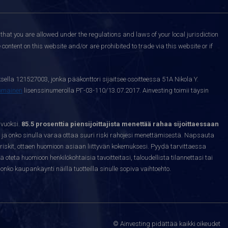
that you are allowed under the regulations and laws of your local jurisdiction
content on this website and/or are prohibited to trade via this website or if
sella 121527003, jonka pääkonttori sijaitsee osoitteessa 51A Nikola Y.
nomainen
lisenssinumerolla РГ-03-110/13.07.2017. Ainvesting toimii täysin
 vuoksi.
85.5 prosenttia piensijoittajista menettää rahaa sijoittaessaan
ja onko sinulla varaa ottaa suuri riski rahojesi menettämisestä. Napsauta
riskit, ottaen huomioon asiaan liittyvän kokemuksesi. Pyydä tarvittaessa
sä oteta huomioon henkilökohtaisia tavoitteitasi, taloudellista tilannettasi tai
nko kaupankäynti näillä tuotteilla sinulle sopiva vaihtoehto.
© Ainvesting pidättää kaikki oikeudet