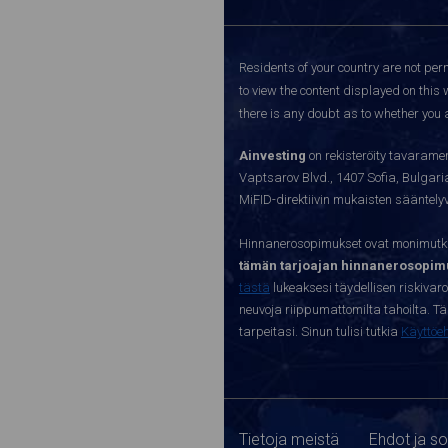
Residents of your country are not perm
to view the content displayed on this 
there is any doubt as to whether you a
Ainvesting
on rekisteröity tavaramer
Vaptsarov Blvd., 1407 Sofia, Bulgaria.
MiFID-direktiivin mukaisten sääntel
Hinnanerosopimukset ovat monimutkai
tämän tarjoajan hinnanerosopimu
tästä
lukeaksesi täydellisen riskivar
neuvoja riippumattomilta tahoilta. Täll
tarpeitasi. Sinun tulisi tutkia
Käyttöe
Tietoja meistä
Ehdot ja s