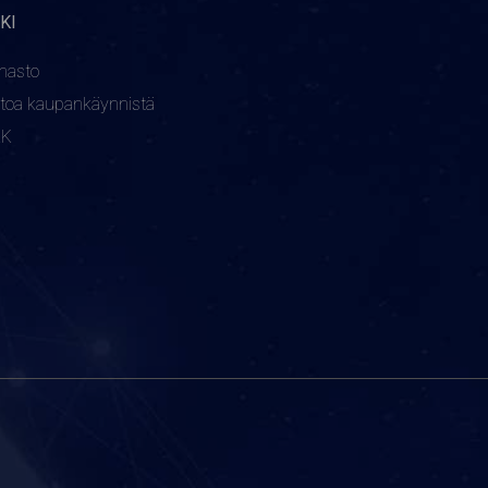
KI
nasto
etoa kaupankäynnistä
KK