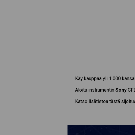
Käy kauppaa yli 1 000 kansai
Aloita instrumentin
Sony
CFD-
Katso lisätietoa tästä sijoit