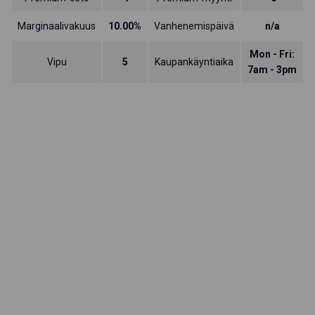
Marginaalivakuus
10.00%
Vanhenemispäivä
n/a
Mon - Fri:
Vipu
5
Kaupankäyntiaika
7am - 3pm