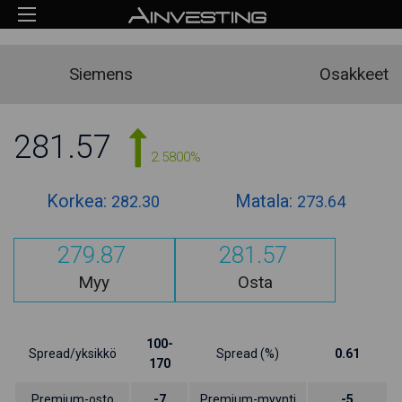
Siemens
Osakkeet
281.57
2.5800%
Korkea:
Matala:
282.30
273.64
279.87
281.57
Myy
Osta
100-
Spread/yksikkö
Spread (%)
0.61
170
Premium-osto
-7
Premium-myynti
-5