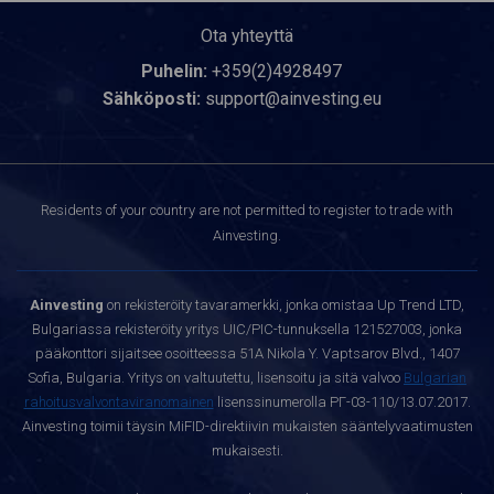
Ota yhteyttä
Puhelin:
+359(2)4928497
Sähköposti:
support@ainvesting.eu
Residents of your country are not permitted to register to trade with
Ainvesting.
Ainvesting
on rekisteröity tavaramerkki, jonka omistaa Up Trend LTD,
Bulgariassa rekisteröity yritys UIC/PIC-tunnuksella 121527003, jonka
pääkonttori sijaitsee osoitteessa 51A Nikola Y. Vaptsarov Blvd., 1407
Sofia, Bulgaria. Yritys on valtuutettu, lisensoitu ja sitä valvoo
Bulgarian
rahoitusvalvontaviranomainen
lisenssinumerolla РГ-03-110/13.07.2017.
Ainvesting toimii täysin MiFID-direktiivin mukaisten sääntelyvaatimusten
mukaisesti.