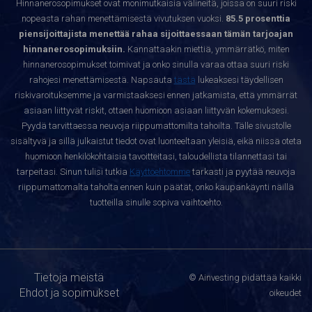
Hinnanerosopimukset ovat monimutkaisia välineitä, joissa on suuri riski
nopeasta rahan menettämisestä vivutuksen vuoksi.
85.5 prosenttia
piensijoittajista menettää rahaa sijoittaessaan tämän tarjoajan
hinnanerosopimuksiin.
Kannattaakin miettiä, ymmärrätkö, miten
hinnanerosopimukset toimivat ja onko sinulla varaa ottaa suuri riski
rahojesi menettämisestä. Napsauta
tästä
lukeaksesi täydellisen
riskivaroituksemme ja varmistaaksesi ennen jatkamista, että ymmärrät
asiaan liittyvät riskit, ottaen huomioon asiaan liittyvän kokemuksesi.
Pyydä tarvittaessa neuvoja riippumattomilta tahoilta. Tälle sivustolle
sisältyvä ja sillä julkaistut tiedot ovat luonteeltaan yleisiä, eikä niissä oteta
huomioon henkilökohtaisia tavoitteitasi, taloudellista tilannettasi tai
tarpeitasi. Sinun tulisi tutkia
Käyttöehtomme
tarkasti ja pyytää neuvoja
riippumattomalta taholta ennen kuin päätät, onko kaupankäynti näillä
tuotteilla sinulle sopiva vaihtoehto.
Tietoja meistä
© Ainvesting pidättää kaikki
Ehdot ja sopimukset
oikeudet