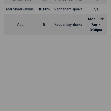
Marginaalivakuus
10.00%
Vanhenemispäivä
n/a
Mon - Fri:
Vipu
5
Kaupankäyntiaika
7am -
3:30pm