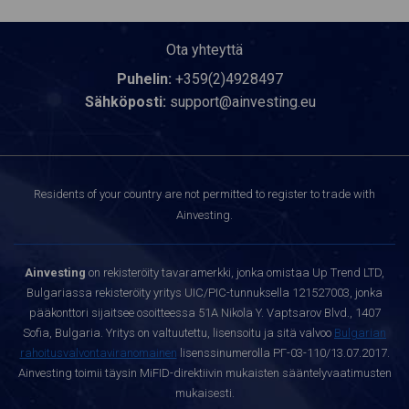
Ota yhteyttä
Puhelin:
+359(2)4928497
Sähköposti:
support@ainvesting.eu
Residents of your country are not permitted to register to trade with
Ainvesting.
Ainvesting
on rekisteröity tavaramerkki, jonka omistaa Up Trend LTD,
Bulgariassa rekisteröity yritys UIC/PIC-tunnuksella 121527003, jonka
pääkonttori sijaitsee osoitteessa 51A Nikola Y. Vaptsarov Blvd., 1407
Sofia, Bulgaria. Yritys on valtuutettu, lisensoitu ja sitä valvoo
Bulgarian
rahoitusvalvontaviranomainen
lisenssinumerolla РГ-03-110/13.07.2017.
Ainvesting toimii täysin MiFID-direktiivin mukaisten sääntelyvaatimusten
mukaisesti.