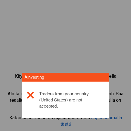
Käy kauppaa yli 1 000 kansainvälisellä osakkeella
Ainvesting
Ainvestingin CFD-kaupankäyntialustalla.
Traders from your country
Aloita instrumentin
Sainsbury (J)
CFD-kaupankäynti. Saa
(United States) are not
reaaliaikaisia tarjouksia ja nosta osinkoja, jos sinulla on
accepted.
itse osake.
Katso lisätietoa tästä sijoitustuotteesta
napsauttamalla
tästä