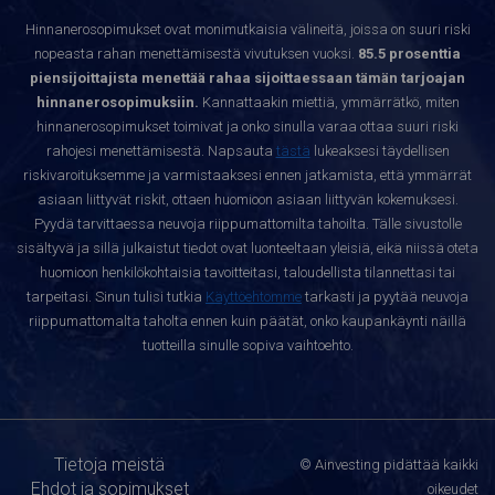
Hinnanerosopimukset ovat monimutkaisia välineitä, joissa on suuri riski
nopeasta rahan menettämisestä vivutuksen vuoksi.
85.5 prosenttia
piensijoittajista menettää rahaa sijoittaessaan tämän tarjoajan
hinnanerosopimuksiin.
Kannattaakin miettiä, ymmärrätkö, miten
hinnanerosopimukset toimivat ja onko sinulla varaa ottaa suuri riski
rahojesi menettämisestä. Napsauta
tästä
lukeaksesi täydellisen
riskivaroituksemme ja varmistaaksesi ennen jatkamista, että ymmärrät
asiaan liittyvät riskit, ottaen huomioon asiaan liittyvän kokemuksesi.
Pyydä tarvittaessa neuvoja riippumattomilta tahoilta. Tälle sivustolle
sisältyvä ja sillä julkaistut tiedot ovat luonteeltaan yleisiä, eikä niissä oteta
huomioon henkilökohtaisia tavoitteitasi, taloudellista tilannettasi tai
tarpeitasi. Sinun tulisi tutkia
Käyttöehtomme
tarkasti ja pyytää neuvoja
riippumattomalta taholta ennen kuin päätät, onko kaupankäynti näillä
tuotteilla sinulle sopiva vaihtoehto.
Tietoja meistä
© Ainvesting pidättää kaikki
Ehdot ja sopimukset
oikeudet