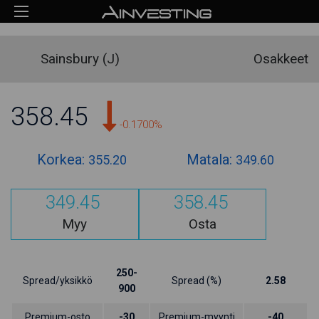
Sainsbury (J)
Osakkeet
358.45
-0.1700%
Korkea:
Matala:
355.20
349.60
349.45
358.45
Myy
Osta
250-
Spread/yksikkö
Spread (%)
2.58
900
Premium-osto
-30
Premium-myynti
-40