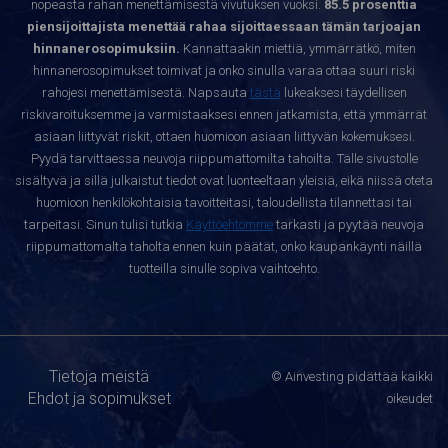
nopeasta rahan menettämisestä vivutuksen vuoksi.
85.5 prosenttia
piensijoittajista menettää rahaa sijoittaessaan tämän tarjoajan
hinnanerosopimuksiin.
Kannattaakin miettiä, ymmärrätkö, miten
hinnanerosopimukset toimivat ja onko sinulla varaa ottaa suuri riski
rahojesi menettämisestä. Napsauta
tästä
lukeaksesi täydellisen
riskivaroituksemme ja varmistaaksesi ennen jatkamista, että ymmärrät
asiaan liittyvät riskit, ottaen huomioon asiaan liittyvän kokemuksesi.
Pyydä tarvittaessa neuvoja riippumattomilta tahoilta. Tälle sivustolle
sisältyvä ja sillä julkaistut tiedot ovat luonteeltaan yleisiä, eikä niissä oteta
huomioon henkilökohtaisia tavoitteitasi, taloudellista tilannettasi tai
tarpeitasi. Sinun tulisi tutkia
Käyttöehtomme
tarkasti ja pyytää neuvoja
riippumattomalta taholta ennen kuin päätät, onko kaupankäynti näillä
tuotteilla sinulle sopiva vaihtoehto.
Tietoja meistä
© Ainvesting pidättää kaikki
Ehdot ja sopimukset
oikeudet