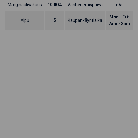
Marginaalivakuus
10.00%
Vanhenemispäivä
n/a
Mon - Fri:
Vipu
5
Kaupankäyntiaika
7am - 3pm