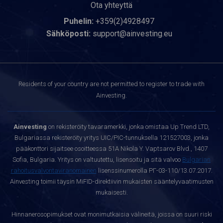
Ota yhteyttä
Puhelin:
+359(2)4928497
Sähköposti:
support@ainvesting.eu
Residents of your country are not permitted to register to trade with
Ainvesting.
Ainvesting
on rekisteröity tavaramerkki, jonka omistaa Up Trend LTD,
Bulgariassa rekisteröity yritys UIC/PIC-tunnuksella 121527003, jonka
pääkonttori sijaitsee osoitteessa 51A Nikola Y. Vaptsarov Blvd., 1407
Sofia, Bulgaria. Yritys on valtuutettu, lisensoitu ja sitä valvoo
Bulgarian
rahoitusvalvontaviranomainen
lisenssinumerolla РГ-03-110/13.07.2017.
Ainvesting toimii täysin MiFID-direktiivin mukaisten sääntelyvaatimusten
mukaisesti.
Hinnanerosopimukset ovat monimutkaisia välineitä, joissa on suuri riski