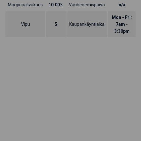
Marginaalivakuus
10.00%
Vanhenemispäivä
n/a
Mon - Fri:
Vipu
5
Kaupankäyntiaika
7am -
3:30pm