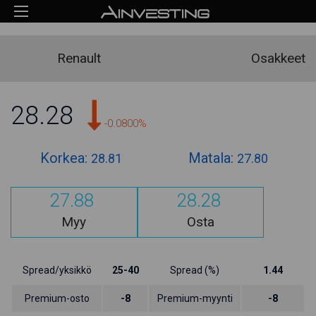
Renault
Osakkeet
28.28
-0.0800%
Korkea:
Matala:
28.81
27.80
27.88
28.28
Myy
Osta
Spread/yksikkö
25-40
Spread (%)
1.44
Premium-osto
-8
Premium-myynti
-8