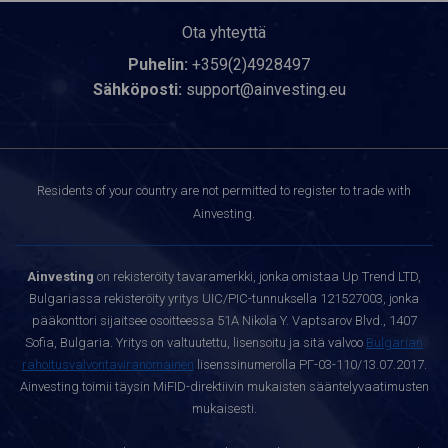
Ota yhteyttä
Puhelin:
+359(2)4928497
Sähköposti:
support@ainvesting.eu
Residents of your country are not permitted to register to trade with
Ainvesting.
Ainvesting
on rekisteröity tavaramerkki, jonka omistaa Up Trend LTD,
Bulgariassa rekisteröity yritys UIC/PIC-tunnuksella 121527003, jonka
pääkonttori sijaitsee osoitteessa 51A Nikola Y. Vaptsarov Blvd., 1407
Sofia, Bulgaria. Yritys on valtuutettu, lisensoitu ja sitä valvoo
Bulgarian
rahoitusvalvontaviranomainen
lisenssinumerolla РГ-03-110/13.07.2017.
Ainvesting toimii täysin MiFID-direktiivin mukaisten sääntelyvaatimusten
mukaisesti.