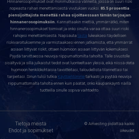
Hinnanerosopimukset ovat monimutkaisia välineitä, joissa on suuri riski
nopeasta rahan menettämisestä vivutuksen vuoksi.
85.5 prosenttia
piensijoittajista menettää rahaa sijoittaessaan tämän tarjoajan
hinnanerosopimuksiin.
Kannattaakin miettiä, ymmärrätkö, miten
hinnanerosopimukset toimivat ja onko sinulla varaa ottaa suuri riski
rahojesi menettämisestä. Napsauta
tästä
lukeaksesi täydellisen
riskivaroituksemme ja varmistaaksesi ennen jatkamista, että ymmärrät
asiaan liittyvät riskit, ottaen huomioon asiaan liittyvän kokemuksesi.
Pyydä tarvittaessa neuvoja riippumattomilta tahoilta. Tälle sivustolle
sisältyvä ja sillä julkaistut tiedot ovat luonteeltaan yleisiä, eikä niissä oteta
huomioon henkilökohtaisia tavoitteitasi, taloudellista tilannettasi tai
tarpeitasi. Sinun tulisi tutkia
Käyttöehtomme
tarkasti ja pyytää neuvoja
riippumattomalta taholta ennen kuin päätät, onko kaupankäynti näillä
tuotteilla sinulle sopiva vaihtoehto.
Tietoja meistä
© Ainvesting pidättää kaikki
Ehdot ja sopimukset
oikeudet