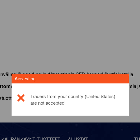
nvälisellä osakkeella Ainvestingin CFD-kaupankäyntialustalla.
Ainvesting
utomotive, Inc.
CFD-kaupankäynti. Saa reaaliaikaisia tarjouksia ja
Traders from your country (United States)
ustuotteesta
napsauttamalla tästä
are not accepted.
KAUPANKÄYNTITUOTTEET
ALUSTAT
TU