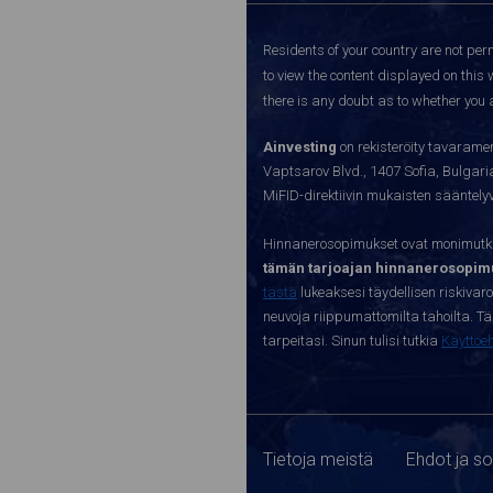
Residents of your country are not perm
to view the content displayed on this 
there is any doubt as to whether you a
Ainvesting
on rekisteröity tavaramer
Vaptsarov Blvd., 1407 Sofia, Bulgaria.
MiFID-direktiivin mukaisten sääntel
Hinnanerosopimukset ovat monimutkai
tämän tarjoajan hinnanerosopimu
tästä
lukeaksesi täydellisen riskivar
neuvoja riippumattomilta tahoilta. Täll
tarpeitasi. Sinun tulisi tutkia
Käyttöe
Tietoja meistä
Ehdot ja s