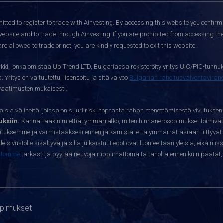
itted to register to trade with Ainvesting.
By accessing this website you confirm 
website and to trade through Ainvesting. If you are prohibited from accessing the 
re allowed to trade or not, you are kindly requested to exit this website.
kki, jonka omistaa Up Trend LTD, Bulgariassa rekisteröity yritys UIC/PIC-tunnuk
 Yritys on valtuutettu, lisensoitu ja sitä valvoo
Bulgarian rahoitusvalvontavira
yvaatimusten mukaisesti.
sia välineitä, joissa on suuri riski nopeasta rahan menettämisestä vivutuksen
ksiin.
Kannattaakin miettiä, ymmärrätkö, miten hinnanerosopimukset toimivat 
oituksemme ja varmistaaksesi ennen jatkamista, että ymmärrät asiaan liittyvät 
e sivustolle sisältyvä ja sillä julkaistut tiedot ovat luonteeltaan yleisiä, eikä niis
htomme
tarkasti ja pyytää neuvoja riippumattomalta taholta ennen kuin päätät, o
opimukset