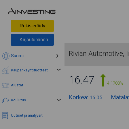
Rekisteröidy
Kirjautuminen
Rivian Automotive, I
Suomi
Kaupankäyntituotteet
16.47
4.1700%
Alustat
Korkea:
Matala
16.05
Koulutus
Uutiset ja analyysit