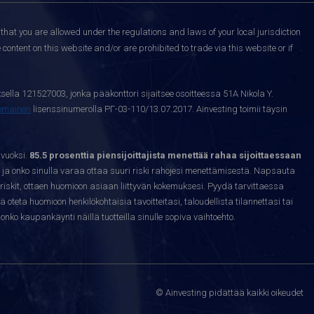
that you are allowed under the regulations and laws of your local jurisdiction
content on this website and/or are prohibited to trade via this website or if
sella 121527003, jonka pääkonttori sijaitsee osoitteessa 51A Nikola Y.
nomainen
lisenssinumerolla РГ-03-110/13.07.2017. Ainvesting toimii täysin
 vuoksi.
85.5 prosenttia piensijoittajista menettää rahaa sijoittaessaan
ja onko sinulla varaa ottaa suuri riski rahojesi menettämisestä. Napsauta
riskit, ottaen huomioon asiaan liittyvän kokemuksesi. Pyydä tarvittaessa
sä oteta huomioon henkilökohtaisia tavoitteitasi, taloudellista tilannettasi tai
nko kaupankäynti näillä tuotteilla sinulle sopiva vaihtoehto.
© Ainvesting pidättää kaikki oikeudet