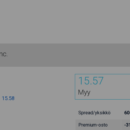
nc.
15.57
Myy
:
15.58
Spread/yksikkö
60
Premium-osto
-3