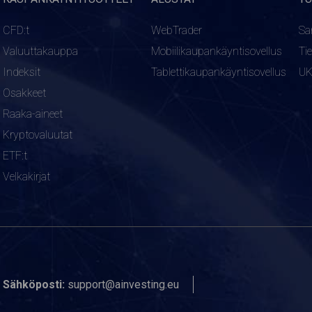
CFD:t
WebTrader
Sa
Valuuttakauppa
Mobiilikaupankäyntisovellus
Ti
Indeksit
Tablettikaupankäyntisovellus
U
Osakkeet
Raaka-aineet
Kryptovaluutat
ETF:t
Velkakirjat
Sähköposti:
support@ainvesting.eu