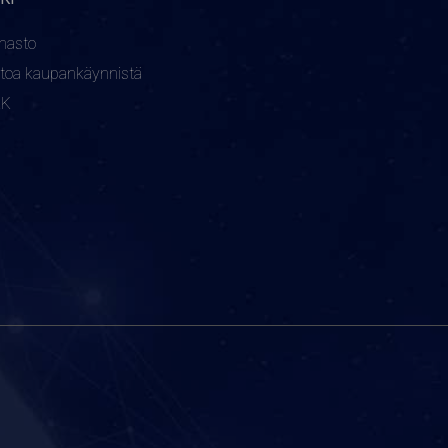
nasto
etoa kaupankäynnistä
KK