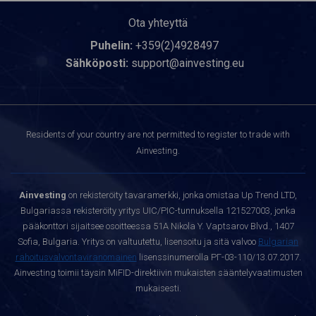
Ota yhteyttä
Puhelin:
+359(2)4928497
Sähköposti:
support@ainvesting.eu
Residents of your country are not permitted to register to trade with
Ainvesting.
Ainvesting
on rekisteröity tavaramerkki, jonka omistaa Up Trend LTD,
Bulgariassa rekisteröity yritys UIC/PIC-tunnuksella 121527003, jonka
pääkonttori sijaitsee osoitteessa 51A Nikola Y. Vaptsarov Blvd., 1407
Sofia, Bulgaria. Yritys on valtuutettu, lisensoitu ja sitä valvoo
Bulgarian
rahoitusvalvontaviranomainen
lisenssinumerolla РГ-03-110/13.07.2017.
Ainvesting toimii täysin MiFID-direktiivin mukaisten sääntelyvaatimusten
mukaisesti.