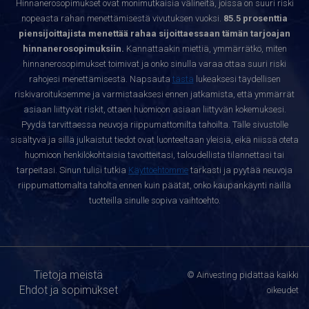
Hinnanerosopimukset ovat monimutkaisia välineitä, joissa on suuri riski
nopeasta rahan menettämisestä vivutuksen vuoksi.
85.5 prosenttia
piensijoittajista menettää rahaa sijoittaessaan tämän tarjoajan
hinnanerosopimuksiin.
Kannattaakin miettiä, ymmärrätkö, miten
hinnanerosopimukset toimivat ja onko sinulla varaa ottaa suuri riski
rahojesi menettämisestä. Napsauta
tästä
lukeaksesi täydellisen
riskivaroituksemme ja varmistaaksesi ennen jatkamista, että ymmärrät
asiaan liittyvät riskit, ottaen huomioon asiaan liittyvän kokemuksesi.
Pyydä tarvittaessa neuvoja riippumattomilta tahoilta. Tälle sivustolle
sisältyvä ja sillä julkaistut tiedot ovat luonteeltaan yleisiä, eikä niissä oteta
huomioon henkilökohtaisia tavoitteitasi, taloudellista tilannettasi tai
tarpeitasi. Sinun tulisi tutkia
Käyttöehtomme
tarkasti ja pyytää neuvoja
riippumattomalta taholta ennen kuin päätät, onko kaupankäynti näillä
tuotteilla sinulle sopiva vaihtoehto.
Tietoja meistä
© Ainvesting pidättää kaikki
Ehdot ja sopimukset
oikeudet