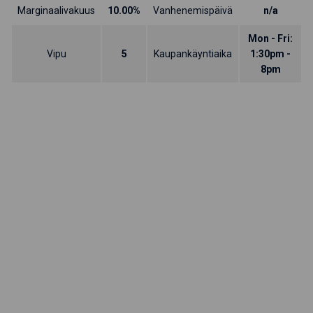
Marginaalivakuus
10.00%
Vanhenemispäivä
n/a
Mon - Fri:
Vipu
5
Kaupankäyntiaika
1:30pm -
8pm