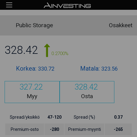
Public Storage
Osakkeet
328.42
0.2700%
Korkea:
Matala:
330.72
323.56
327.22
328.42
Myy
Osta
Spread/yksikkö
47-120
Spread (%)
0.37
Premium-osto
-280
Premium-myynti
-265