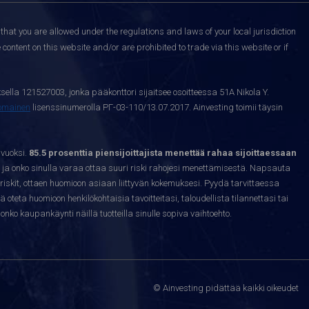
that you are allowed under the regulations and laws of your local jurisdiction
content on this website and/or are prohibited to trade via this website or if
sella 121527003, jonka pääkonttori sijaitsee osoitteessa 51A Nikola Y.
nomainen
lisenssinumerolla РГ-03-110/13.07.2017. Ainvesting toimii täysin
 vuoksi.
85.5 prosenttia piensijoittajista menettää rahaa sijoittaessaan
ja onko sinulla varaa ottaa suuri riski rahojesi menettämisestä. Napsauta
riskit, ottaen huomioon asiaan liittyvän kokemuksesi. Pyydä tarvittaessa
sä oteta huomioon henkilökohtaisia tavoitteitasi, taloudellista tilannettasi tai
nko kaupankäynti näillä tuotteilla sinulle sopiva vaihtoehto.
© Ainvesting pidättää kaikki oikeudet