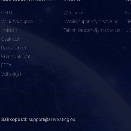
CFD:t
WebTrader
Sa
Valuuttakauppa
Mobiilikaupankäyntisovellus
Ti
Indeksit
Tablettikaupankäyntisovellus
U
Osakkeet
Raaka-aineet
Kryptovaluutat
ETF:t
Velkakirjat
Sähköposti:
support@ainvesting.eu