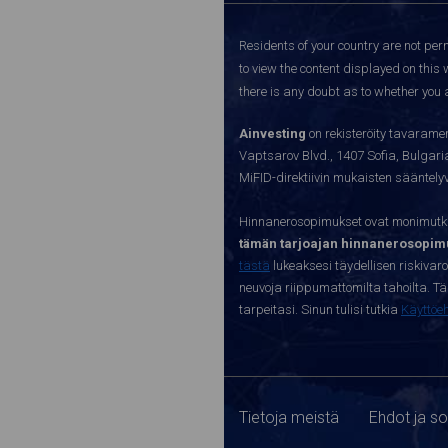
Residents of your country are not perm
to view the content displayed on this 
there is any doubt as to whether you a
Ainvesting
on rekisteröity tavaramer
Vaptsarov Blvd., 1407 Sofia, Bulgaria.
MiFID-direktiivin mukaisten sääntel
Hinnanerosopimukset ovat monimutkai
tämän tarjoajan hinnanerosopimu
tästä
lukeaksesi täydellisen riskivar
neuvoja riippumattomilta tahoilta. Täll
tarpeitasi. Sinun tulisi tutkia
Käyttöe
Tietoja meistä
Ehdot ja s