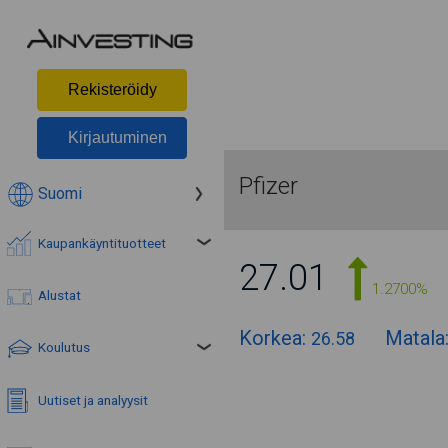
Rekisteröidy
Kirjautuminen
Pfizer
Suomi
Kaupankäyntituotteet
27.01
1.2700%
Alustat
Korkea:
Matala
26.58
Koulutus
Uutiset ja analyysit