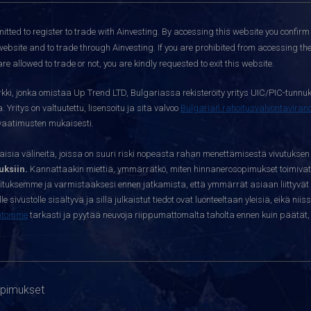
itted to register to trade with Ainvesting.
By accessing this website you confirm 
website and to trade through Ainvesting. If you are prohibited from accessing the 
re allowed to trade or not, you are kindly requested to exit this website.
kki, jonka omistaa Up Trend LTD, Bulgariassa rekisteröity yritys UIC/PIC-tunnuk
 Yritys on valtuutettu, lisensoitu ja sitä valvoo
Bulgarian rahoitusvalvontavira
yvaatimusten mukaisesti.
sia välineitä, joissa on suuri riski nopeasta rahan menettämisestä vivutuksen
ksiin.
Kannattaakin miettiä, ymmärrätkö, miten hinnanerosopimukset toimivat 
oituksemme ja varmistaaksesi ennen jatkamista, että ymmärrät asiaan liittyvät 
e sivustolle sisältyvä ja sillä julkaistut tiedot ovat luonteeltaan yleisiä, eikä niis
htomme
tarkasti ja pyytää neuvoja riippumattomalta taholta ennen kuin päätät, o
opimukset