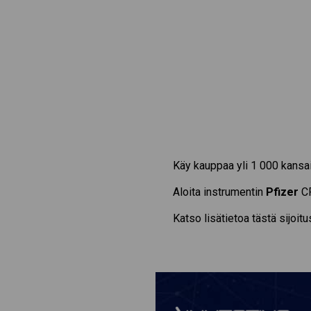
Käy kauppaa yli 1 000 kansai
Aloita instrumentin
Pfizer
CF
Katso lisätietoa tästä sijoit