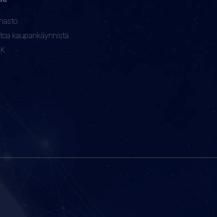
nasto
etoa kaupankäynnistä
KK