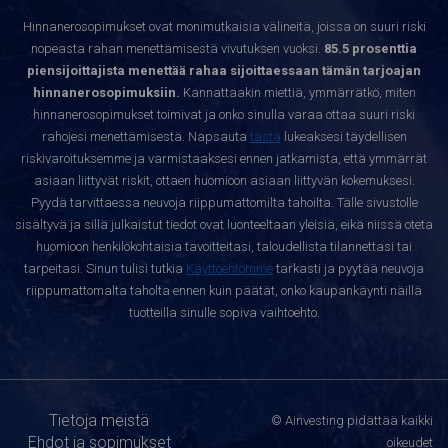
Hinnanerosopimukset ovat monimutkaisia välineitä, joissa on suuri riski
nopeasta rahan menettämisestä vivutuksen vuoksi.
85.5 prosenttia
piensijoittajista menettää rahaa sijoittaessaan tämän tarjoajan
hinnanerosopimuksiin.
Kannattaakin miettiä, ymmärrätkö, miten
hinnanerosopimukset toimivat ja onko sinulla varaa ottaa suuri riski
rahojesi menettämisestä. Napsauta
tästä
lukeaksesi täydellisen
riskivaroituksemme ja varmistaaksesi ennen jatkamista, että ymmärrät
asiaan liittyvät riskit, ottaen huomioon asiaan liittyvän kokemuksesi.
Pyydä tarvittaessa neuvoja riippumattomilta tahoilta. Tälle sivustolle
sisältyvä ja sillä julkaistut tiedot ovat luonteeltaan yleisiä, eikä niissä oteta
huomioon henkilökohtaisia tavoitteitasi, taloudellista tilannettasi tai
tarpeitasi. Sinun tulisi tutkia
Käyttöehtomme
tarkasti ja pyytää neuvoja
riippumattomalta taholta ennen kuin päätät, onko kaupankäynti näillä
tuotteilla sinulle sopiva vaihtoehto.
Tietoja meistä
© Ainvesting pidättää kaikki
Ehdot ja sopimukset
oikeudet