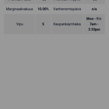
Marginaalivakuus
10.00%
Vanhenemispäivä
n/a
Mon - Fri:
Vipu
5
Kaupankäyntiaika
7am -
3:30pm