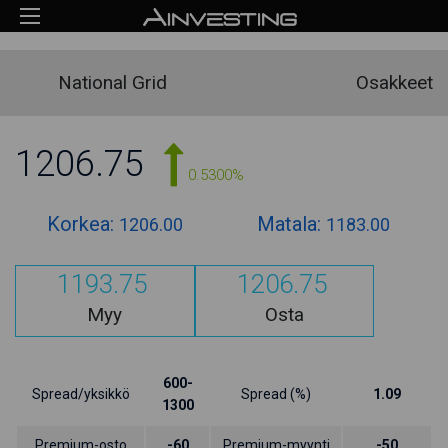
National Grid
Osakkeet
1206.75
0.5300%
Korkea:
Matala:
1206.00
1183.00
1193.75
1206.75
Myy
Osta
600-
Spread/yksikkö
Spread (%)
1.09
1300
Premium-osto
-60
Premium-myynti
-50