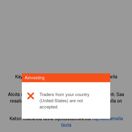
Käy kauppaa yli 1 000 kansainvälisellä osakkeella
Ainvesting
Ainvestingin CFD-kaupankäyntialustalla.
Traders from your country
Aloita instrumentin
National Grid
CFD-kaupankäynti. Saa
(United States) are not
reaaliaikaisia tarjouksia ja nosta osinkoja, jos sinulla on
accepted.
itse osake.
Katso lisätietoa tästä sijoitustuotteesta
napsauttamalla
tästä