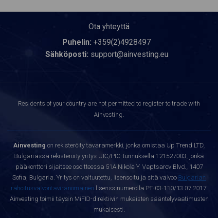
Ota yhteyttä
Puhelin:
+359(2)4928497
Sähköposti:
support@ainvesting.eu
Residents of your country are not permitted to register to trade with
Ainvesting.
Ainvesting
on rekisteröity tavaramerkki, jonka omistaa Up Trend LTD,
Bulgariassa rekisteröity yritys UIC/PIC-tunnuksella 121527003, jonka
pääkonttori sijaitsee osoitteessa 51A Nikola Y. Vaptsarov Blvd., 1407
Sofia, Bulgaria. Yritys on valtuutettu, lisensoitu ja sitä valvoo
Bulgarian
rahoitusvalvontaviranomainen
lisenssinumerolla РГ-03-110/13.07.2017.
Ainvesting toimii täysin MiFID-direktiivin mukaisten sääntelyvaatimusten
mukaisesti.