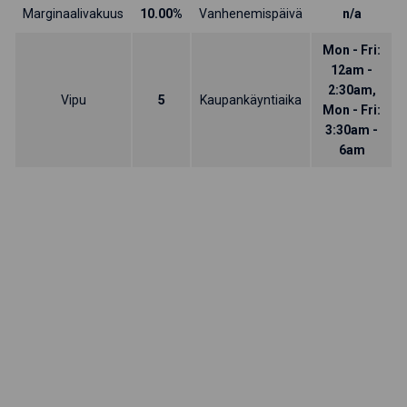
Marginaalivakuus
10.00%
Vanhenemispäivä
n/a
Mon - Fri:
12am -
2:30am,
Vipu
5
Kaupankäyntiaika
Mon - Fri:
3:30am -
6am