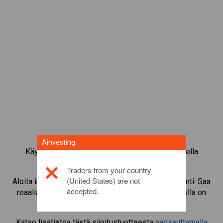
Ainvesting
Käy kauppaa yli 1 000 kansainvälisellä osakkeella
Ainvestingin CFD-kaupankäyntialustalla.
Traders from your country
(United States) are not
Aloita instrumentin
Mazda Motor
CFD-kaupankäynti. Saa
accepted.
reaaliaikaisia tarjouksia ja nosta osinkoja, jos sinulla on
itse osake.
Katso lisätietoa tästä sijoitustuotteesta
napsauttamalla