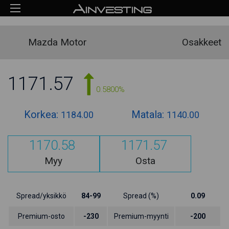
Mazda Motor
Osakkeet
1171.57
0.5800%
Korkea:
Matala:
1184.00
1140.00
1170.58
1171.57
Myy
Osta
Spread/yksikkö
84-99
Spread (%)
0.09
Premium-osto
-230
Premium-myynti
-200