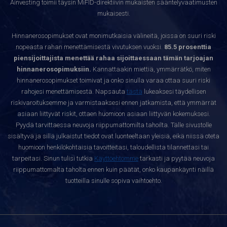
Ainvesting toimii täysin MiFID-direktiivin mukaisten sääntelyvaatimusten
mukaisesti.
Hinnanerosopimukset ovat monimutkaisia välineitä, joissa on suuri riski
nopeasta rahan menettämisestä vivutuksen vuoksi.
85.5 prosenttia
piensijoittajista menettää rahaa sijoittaessaan tämän tarjoajan
hinnanerosopimuksiin.
Kannattaakin miettiä, ymmärrätkö, miten
hinnanerosopimukset toimivat ja onko sinulla varaa ottaa suuri riski
rahojesi menettämisestä. Napsauta
tästä
lukeaksesi täydellisen
riskivaroituksemme ja varmistaaksesi ennen jatkamista, että ymmärrät
asiaan liittyvät riskit, ottaen huomioon asiaan liittyvän kokemuksesi.
Pyydä tarvittaessa neuvoja riippumattomilta tahoilta. Tälle sivustolle
sisältyvä ja sillä julkaistut tiedot ovat luonteeltaan yleisiä, eikä niissä oteta
huomioon henkilökohtaisia tavoitteitasi, taloudellista tilannettasi tai
tarpeitasi. Sinun tulisi tutkia
Käyttöehtomme
tarkasti ja pyytää neuvoja
riippumattomalta taholta ennen kuin päätät, onko kaupankäynti näillä
tuotteilla sinulle sopiva vaihtoehto.