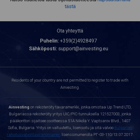
tästä
Ota yhteyttä
Puhelin:
+359(2)4928497
Sähköposti:
support@ainvesting.eu
Residents of your country are not permitted to register to trade with
Ainvesting.
Ainvesting
on rekisteröity tavaramerkki, jonka omistaa Up Trend LTD,
Bulgariassa rekisteröity yritys UIC/PIC-tunnuksella 121527003, jonka
pääkonttori sijaitsee osoitteessa 51A Nikola Y. Vaptsarov Blvd., 1407
Sofia, Bulgaria. Yritys on valtuutettu, lisensoitu ja sitä valvoo
Bulgarian
rahoitusvalvontaviranomainen
lisenssinumerolla РГ-03-110/13.07.2017.